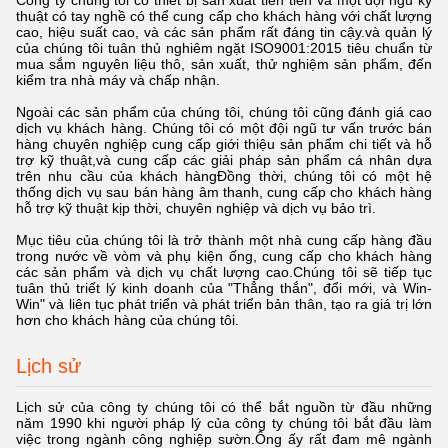
Công ty chúng tôi có thiết bị sản xuất tiên tiến và một đội ngũ kỹ
thuật có tay nghề có thể cung cấp cho khách hàng với chất lượng
cao, hiệu suất cao, và các sản phẩm rất đáng tin cậy.và quản lý
của chúng tôi tuân thủ nghiêm ngặt ISO9001:2015 tiêu chuẩn từ
mua sắm nguyên liệu thô, sản xuất, thử nghiệm sản phẩm, đến
kiểm tra nhà máy và chấp nhận.
Ngoài các sản phẩm của chúng tôi, chúng tôi cũng đánh giá cao
dịch vụ khách hàng. Chúng tôi có một đội ngũ tư vấn trước bán
hàng chuyên nghiệp cung cấp giới thiệu sản phẩm chi tiết và hỗ
trợ kỹ thuật,và cung cấp các giải pháp sản phẩm cá nhân dựa
trên nhu cầu của khách hàngĐồng thời, chúng tôi có một hệ
thống dịch vụ sau bán hàng âm thanh, cung cấp cho khách hàng
hỗ trợ kỹ thuật kịp thời, chuyên nghiệp và dịch vụ bảo trì.
Mục tiêu của chúng tôi là trở thành một nhà cung cấp hàng đầu
trong nước về vòm và phụ kiện ống, cung cấp cho khách hàng
các sản phẩm và dịch vụ chất lượng cao.Chúng tôi sẽ tiếp tục
tuân thủ triết lý kinh doanh của "Thẳng thắn", đổi mới, và Win-
Win" và liên tục phát triển và phát triển bản thân, tạo ra giá trị lớn
hơn cho khách hàng của chúng tôi.
Lịch sử
Lịch sử của công ty chúng tôi có thể bắt nguồn từ đầu những
năm 1990 khi người pháp lý của công ty chúng tôi bắt đầu làm
việc trong ngành công nghiệp sườn.Ông ấy rất đam mê ngành