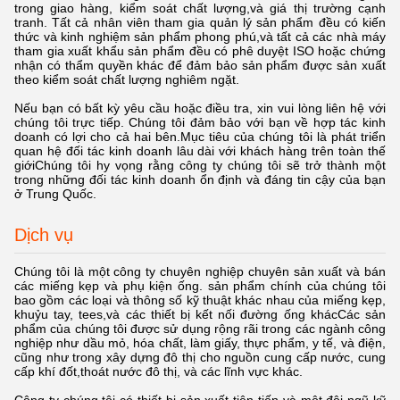
trong giao hàng, kiểm soát chất lượng,và giá thị trường cạnh
tranh. Tất cả nhân viên tham gia quản lý sản phẩm đều có kiến
thức và kinh nghiệm sản phẩm phong phú,và tất cả các nhà máy
tham gia xuất khẩu sản phẩm đều có phê duyệt ISO hoặc chứng
nhận có thẩm quyền khác để đảm bảo sản phẩm được sản xuất
theo kiểm soát chất lượng nghiêm ngặt.
Nếu bạn có bất kỳ yêu cầu hoặc điều tra, xin vui lòng liên hệ với
chúng tôi trực tiếp. Chúng tôi đảm bảo với bạn về hợp tác kinh
doanh có lợi cho cả hai bên.Mục tiêu của chúng tôi là phát triển
quan hệ đối tác kinh doanh lâu dài với khách hàng trên toàn thế
giớiChúng tôi hy vọng rằng công ty chúng tôi sẽ trở thành một
trong những đối tác kinh doanh ổn định và đáng tin cậy của bạn
ở Trung Quốc.
Dịch vụ
Chúng tôi là một công ty chuyên nghiệp chuyên sản xuất và bán
các miếng kẹp và phụ kiện ống. sản phẩm chính của chúng tôi
bao gồm các loại và thông số kỹ thuật khác nhau của miếng kẹp,
khuỷu tay, tees,và các thiết bị kết nối đường ống khácCác sản
phẩm của chúng tôi được sử dụng rộng rãi trong các ngành công
nghiệp như dầu mỏ, hóa chất, làm giấy, thực phẩm, y tế, và điện,
cũng như trong xây dựng đô thị cho nguồn cung cấp nước, cung
cấp khí đốt,thoát nước đô thị, và các lĩnh vực khác.