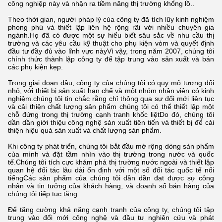
công nghiệp này và nhận ra tiềm năng thị trường khổng lồ..
Theo thời gian, người pháp lý của công ty đã tích lũy kinh nghiệm
phong phú và thiết lập liên hệ rộng rãi với nhiều chuyên gia
ngành.Họ đã có được một sự hiểu biết sâu sắc về nhu cầu thị
trường và các yêu cầu kỹ thuật cho phụ kiện vòm và quyết định
đầu tư đầy đủ vào lĩnh vực nàyVì vậy, trong năm 2007, chúng tôi
chính thức thành lập công ty để tập trung vào sản xuất và bán
các phụ kiện kẹp.
Trong giai đoạn đầu, công ty của chúng tôi có quy mô tương đối
nhỏ, với thiết bị sản xuất hạn chế và một nhóm nhân viên có kinh
nghiệm.chúng tôi tin chắc rằng chỉ thông qua sự đổi mới liên tục
và cải thiện chất lượng sản phẩm chúng tôi có thể thiết lập một
chỗ đứng trong thị trường cạnh tranh khốc liệtDo đó, chúng tôi
dần dần giới thiệu công nghệ sản xuất tiên tiến và thiết bị để cải
thiện hiệu quả sản xuất và chất lượng sản phẩm.
Khi công ty phát triển, chúng tôi bắt đầu mở rộng dòng sản phẩm
của mình và đặt tầm nhìn vào thị trường trong nước và quốc
tế.Chúng tôi tích cực khám phá thị trường nước ngoài và thiết lập
quan hệ đối tác lâu dài ổn định với một số đối tác quốc tế nổi
tiếngCác sản phẩm của chúng tôi dần dần đạt được sự công
nhận và tin tưởng của khách hàng, và doanh số bán hàng của
chúng tôi tiếp tục tăng.
Để tăng cường khả năng cạnh tranh của công ty, chúng tôi tập
trung vào đổi mới công nghệ và đầu tư nghiên cứu và phát