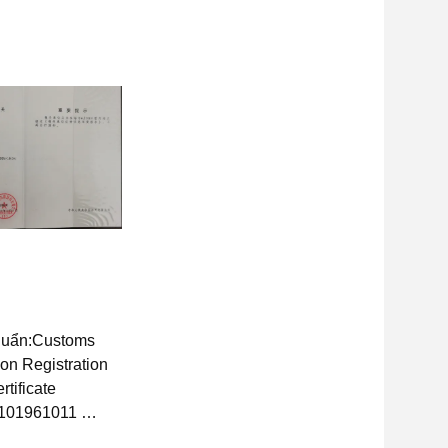
huẩn:Customs
ion Registration
rtificate
101961011
t hành:2007-12-