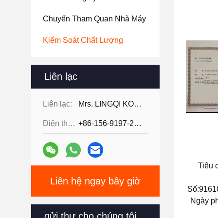
Chuyến Tham Quan Nhà Máy
Kiểm Soát Chất Lượng
Liên lạc
Liên lạc:
Mrs. LINGQI KONG
Điện thoại:
+86-156-9197-2150
Tiêu 
Liên hệ ngay bây giờ
Số:916
Ngày ph
gửi thư cho chúng tôi