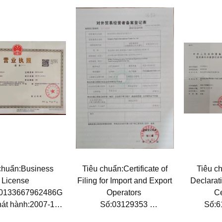
chuẩn:Business
Tiêu chuẩn:Certificate of
Tiêu c
License
Filing for Import and Export
Declarat
10133667962486G
Operators
Ce
át hành:2007-11-
Số:03129353
Số:6
05
Ngày phát hành:2017-11-
Ngày phá