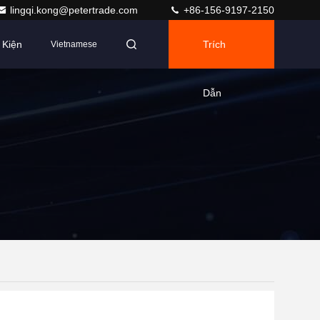
lingqi.kong@petertrade.com
+86-156-9197-2150
 Kiện
Trích
Vietnamese
Dẫn