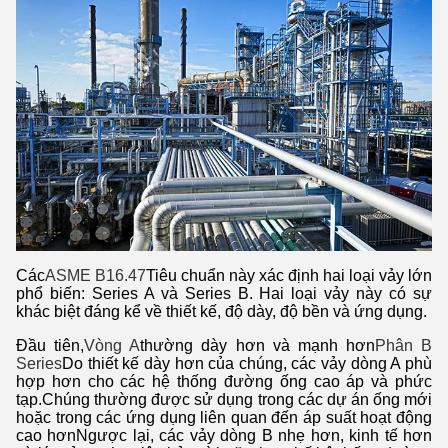
Các
ASME B16.47
Tiêu chuẩn này xác định hai loại vảy lớn
phổ biến: Series A và Series B. Hai loại vảy này có sự
khác biệt đáng kể về thiết kế, độ dày, độ bền và ứng dụng.
Đầu tiên,
Vòng A
thường dày hơn và mạnh hơn
Phân B
Series
Do thiết kế dày hơn của chúng, các vảy dòng A phù
hợp hơn cho các hệ thống đường ống cao áp và phức
tạp.Chúng thường được sử dụng trong các dự án ống mới
hoặc trong các ứng dụng liên quan đến áp suất hoạt động
cao hơnNgược lại, các vảy dòng B nhẹ hơn, kinh tế hơn