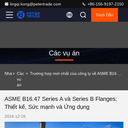
lingqi.kong@petertrade.com
+86-156-9197-2150
Trích Dẫn
Các vụ án
Nhà
>
Các
>
Trường hợp mới nhất của công ty về ASME B16.47 Series A và Series B Flanges: Thiết kế, Sức mạnh và Ứng dụng
vụ
án
ASME B16.47 Series A và Series B Flanges:
Thiết kế, Sức mạnh và Ứng dụng
2024-12-26