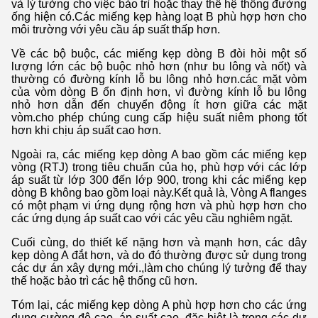
và lý tưởng cho việc bảo trì hoặc thay thế hệ thống đường
ống hiện có.Các miếng kẹp hàng loạt B phù hợp hơn cho
môi trường với yêu cầu áp suất thấp hơn.
Về các bộ buộc, các miếng kẹp dòng B đòi hỏi một số
lượng lớn các bộ buộc nhỏ hơn (như bu lông và nốt) và
thường có đường kính lỗ bu lông nhỏ hơn.các mặt vòm
của vòm dòng B ổn định hơn, vì đường kính lỗ bu lông
nhỏ hơn dẫn đến chuyển động ít hơn giữa các mặt
vòm.cho phép chúng cung cấp hiệu suất niêm phong tốt
hơn khi chịu áp suất cao hơn.
Ngoài ra, các miếng kẹp dòng A bao gồm các miếng kẹp
vòng (RTJ) trong tiêu chuẩn của họ, phù hợp với các lớp
áp suất từ lớp 300 đến lớp 900, trong khi các miếng kẹp
dòng B không bao gồm loại này.Kết quả là, Vòng A flanges
có một phạm vi ứng dụng rộng hơn và phù hợp hơn cho
các ứng dụng áp suất cao với các yêu cầu nghiêm ngặt.
Cuối cùng, do thiết kế nặng hơn và mạnh hơn, các dây
kẹp dòng A đắt hơn, và do đó thường được sử dụng trong
các dự án xây dựng mới.,làm cho chúng lý tưởng để thay
thế hoặc bảo trì các hệ thống cũ hơn.
Tóm lại, các miếng kẹp dòng A phù hợp hơn cho các ứng
dụng cường độ cao, áp suất cao, đặc biệt là trong các dự