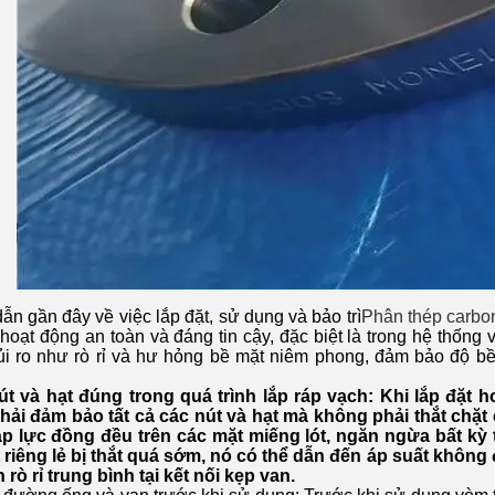
n gần đây về việc lắp đặt, sử dụng và bảo trì
Phân thép carbo
oạt động an toàn và đáng tin cậy, đặc biệt là trong hệ thống
ủi ro như rò rỉ và hư hỏng bề mặt niêm phong, đảm bảo độ bề
nút và hạt đúng trong quá trình lắp ráp vạch: Khi lắp đặt 
phải đảm bảo tất cả các nút và hạt mà không phải thắt chặ
p lực đồng đều trên các mặt miếng lót, ngăn ngừa bất kỳ 
 riêng lẻ bị thắt quá sớm, nó có thể dẫn đến áp suất khôn
rò rỉ trung bình tại kết nối kẹp van.