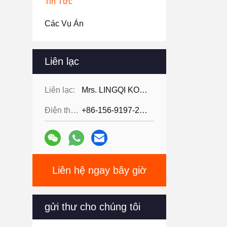
Tin Tức
Các Vụ Án
Liên lạc
Liên lạc:
Mrs. LINGQI KONG
Điện thoại:
+86-156-9197-2150
Liên hệ ngay bây giờ
gửi thư cho chúng tôi