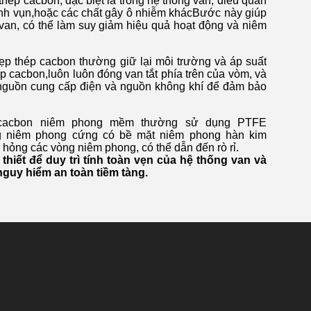
hép cacbon, đặc biệt là trong hệ thống van, điều quan
mảnh vụn,hoặc các chất gây ô nhiễm khácBước này giúp
van, có thể làm suy giảm hiệu quả hoạt động và niêm
kẹp thép cacbon thường giữ lại môi trường và áp suất
ép cacbon,luôn luôn đóng van tắt phía trên của vòm, và
nối nguồn cung cấp điện và nguồn không khí để đảm bảo
p cacbon niêm phong mềm thường sử dụng PTFE
bóng niêm phong cứng có bề mặt niêm phong hàn kim
m hỏng các vòng niêm phong, có thể dẫn đến rò rỉ.
thiết để duy trì tính toàn vẹn của hệ thống van và
nguy hiểm an toàn tiềm tàng.