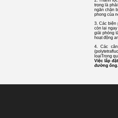
2. Thanh lọc
trọng là phả
ngăn chặn b
phong của n
3. Các biện 
còn lại ngay
giải phóng t
hoạt động an 
4. Các câ
(polytetraf
loạiTrong qu
Việc lắp đặ
đường ống.n