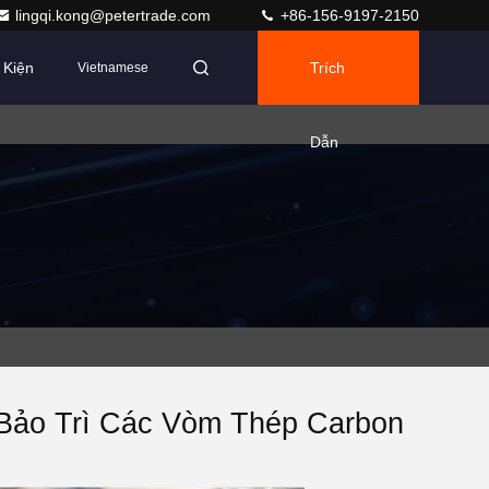
lingqi.kong@petertrade.com
+86-156-9197-2150
 Kiện
Trích
Vietnamese
Dẫn
Bảo Trì Các Vòm Thép Carbon