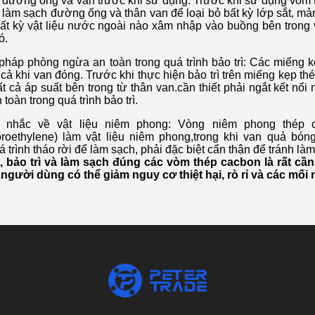
 đường ống và van trước khi sử dụng: Trước khi sử dụng vòm t
i làm sạch đường ống và thân van để loại bỏ bất kỳ lớp sắt, 
ất kỳ vật liệu nước ngoài nào xâm nhập vào buồng bên trong 
ó.
pháp phòng ngừa an toàn trong quá trình bảo trì: Các miếng 
 cả khi van đóng. Trước khi thực hiện bảo trì trên miếng kẹp th
ất cả áp suất bên trong từ thân van.cần thiết phải ngắt kết 
toàn trong quá trình bảo trì.
n nhắc về vật liệu niêm phong: Vòng niêm phong thé
luoroethylene) làm vật liệu niêm phong,trong khi van quả 
á trình tháo rời để làm sạch, phải đặc biệt cẩn thận để tránh là
t, bảo trì và làm sạch đúng các vòm thép cacbon là rất cần 
gười dùng có thể giảm nguy cơ thiệt hại, rò rỉ và các mối 