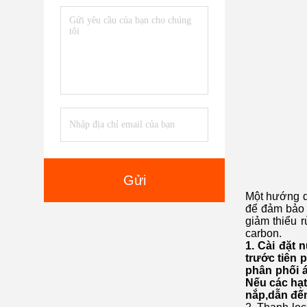
Gửi
Một hướng dẫ
để đảm bảo h
giảm thiểu r
carbon.
1. Cài đặt 
trước tiên 
phân phối á
Nếu các hạt
nắp,dẫn đến 