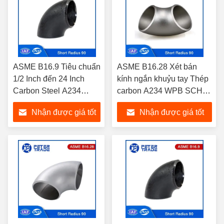
ASME B16.9 Tiêu chuẩn
ASME B16.28 Xét bán
1/2 Inch đến 24 Inch
kính ngắn khuỷu tay Thép
Carbon Steel A234
carbon A234 WPB SCH20
WPB Weld 90 Degree
SCH40 Xét bán kính ngắn
Nhận được giá tốt
Nhận được giá tốt
Short Radius Elbows
90 độ khuỷu tay
SCH 40
nhất
nhất