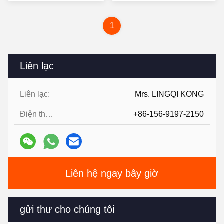
tay
nhất
nhất
1
Liên lạc
Liên lạc:
Mrs. LINGQI KONG
Điện thoại:
+86-156-9197-2150
Liên hệ ngay bây giờ
gửi thư cho chúng tôi