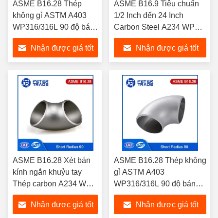
ASME B16.28 Thép
ASME B16.9 Tiêu chuẩn
không gỉ ASTM A403
1/2 Inch đến 24 Inch
WP316/316L 90 độ bán
Carbon Steel A234 WPB
kính ngắn khuỷu tay
Weld 90 Degree Short
Nhận được giá tốt
Nhận được giá tốt
Radius Elbows SCH 40
nhất
nhất
ASME B16.28 Xét bán
ASME B16.28 Thép không
kính ngắn khuỷu tay
gỉ ASTM A403
Thép carbon A234 WPB
WP316/316L 90 độ bán
SCH20 SCH40 Xét bán
kính ngắn khuỷu tay
Nhận được giá tốt
Nhận được giá tốt
kính ngắn 90 độ khuỷu