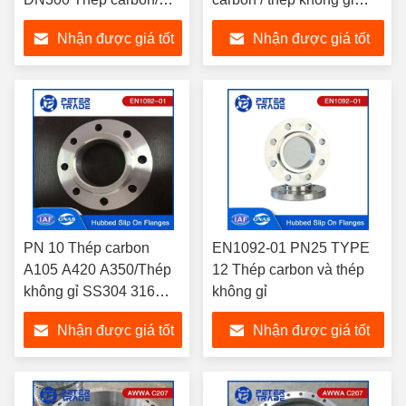
Thép không gỉ Hubbed
trượt trên chân sườn mặt
Nhận được giá tốt
Nhận được giá tốt
Slip On Flange cho
nâng / mặt phẳng
đường ống dẫn dầu và
nhất
nhất
khí
PN 10 Thép carbon
EN1092-01 PN25 TYPE
A105 A420 A350/Thép
12 Thép carbon và thép
không gỉ SS304 316
không gỉ
Hubbed 3 Inch Slip On
Nhận được giá tốt
Nhận được giá tốt
Pipe Flange EN1092-01
TYPE 12
nhất
nhất