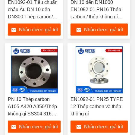
EN1092-01 Tiêu chuẩn
DN 10 đến DN1000
châu Âu DN 10 đến
EN1092-01 PN16 Thép
DN300 Thép carbon/
carbon / thép không gỉ
Thép không gỉ Hubbed
trượt trên chân sườn mặt
Nhận được giá tốt
Nhận được giá tốt
Slip On Flange cho
nâng / mặt phẳng
đường ống dẫn dầu và
nhất
nhất
khí
PN 10 Thép carbon
EN1092-01 PN25 TYPE
A105 A420 A350/Thép
12 Thép carbon và thép
không gỉ SS304 316
không gỉ
Hubbed 3 Inch Slip On
Nhận được giá tốt
Nhận được giá tốt
Pipe Flange EN1092-01