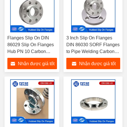
Flanges Slip On DIN
3 Inch Slip On Flanges
86029 Slip On Flanges
DIN 86030 SORF Flanges
Hub PN 10 Carbon
to Pipe Welding Carbon
Steel Slip On Flange
Steel A105 PN 16 cho
Nhận được giá tốt
Nhận được giá tốt
A105 Đối với đường
ngành công nghiệp dầu
ống dẫn dầu và khí
mỏ
nhất
nhất