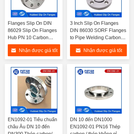
Flanges Slip On DIN
3 Inch Slip On Flanges
86029 Slip On Flanges
DIN 86030 SORF Flanges
Hub PN 10 Carbon
to Pipe Welding Carbon
Steel Slip On Flange
Steel A105 PN 16 cho
Nhận được giá tốt
Nhận được giá tốt
A105 Đối với đường
ngành công nghiệp dầu
ống dẫn dầu và khí
mỏ
nhất
nhất
EN1092-01 Tiêu chuẩn
DN 10 đến DN1000
châu Âu DN 10 đến
EN1092-01 PN16 Thép
DN300 Thép carbon/
carbon / thép không gỉ