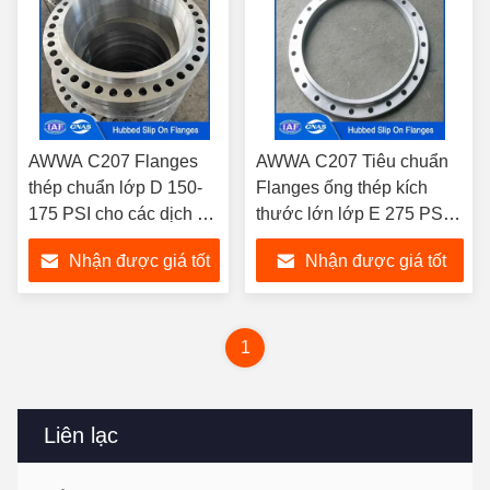
AWWA C207 Flanges
AWWA C207 Tiêu chuẩn
thép chuẩn lớp D 150-
Flanges ống thép kích
175 PSI cho các dịch vụ
thước lớn lớp E 275 PSI
thủy điện
Hubbed Slip On Flange
Nhận được giá tốt
Nhận được giá tốt
cho các dịch vụ nước
nhất
nhất
1
Liên lạc