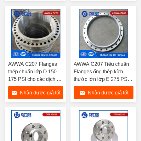
TYPE 12
nhất
nhất
AWWA C207 Flanges
AWWA C207 Tiêu chuẩn
thép chuẩn lớp D 150-
Flanges ống thép kích
175 PSI cho các dịch vụ
thước lớn lớp E 275 PSI
thủy điện
Hubbed Slip On Flange
Nhận được giá tốt
Nhận được giá tốt
cho các dịch vụ nước
nhất
nhất