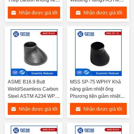
mạch Reducer đặc cho
A403 Máy giảm tâm thái
Nhận được giá tốt
Nhận được giá tốt
các giải pháp chuyển
cho các giải pháp chuyển
tiếp ống
đổi ống
nhất
nhất
ASME B16.9 Butt
MSS SP-75 WPHY Khả
Weld/Seamless Carbon
năng giảm nhiệt ống
Steel ASTM A234 WPB
Phương tiện giảm nhiệt
Máy giảm tâm đặc cho
đặc cho các ngành công
Nhận được giá tốt
Nhận được giá tốt
các giải pháp chuyển
nghiệp khác nhau ở nhiệt
tiếp ống
độ trung bình và cao
nhất
nhất