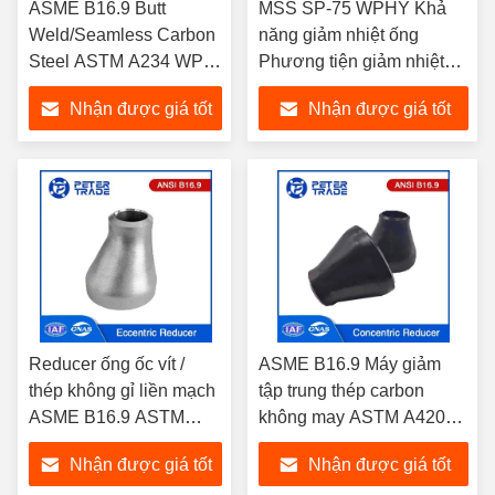
ASME B16.9 Butt
MSS SP-75 WPHY Khả
Weld/Seamless Carbon
năng giảm nhiệt ống
Steel ASTM A234 WPB
Phương tiện giảm nhiệt
Máy giảm tâm đặc cho
đặc cho các ngành công
Nhận được giá tốt
Nhận được giá tốt
các giải pháp chuyển
nghiệp khác nhau ở nhiệt
tiếp ống
độ trung bình và cao
nhất
nhất
Reducer ống ốc vít /
ASME B16.9 Máy giảm
thép không gỉ liền mạch
tập trung thép carbon
ASME B16.9 ASTM
không may ASTM A420
A403 Reducer đặc cho
WPL6 WPL9 cho ngành
Nhận được giá tốt
Nhận được giá tốt
hệ thống ống
hóa học và hóa dầu