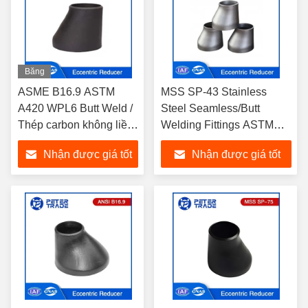
Băng
hình
ASME B16.9 ASTM
MSS SP-43 Stainless
A420 WPL6 Butt Weld /
Steel Seamless/Butt
Thép carbon không liền
Welding Fittings ASTM
mạch Reducer đặc cho
A403 Máy giảm tâm thái
Nhận được giá tốt
Nhận được giá tốt
các giải pháp chuyển
cho các giải pháp chuyển
tiếp ống
đổi ống
nhất
nhất