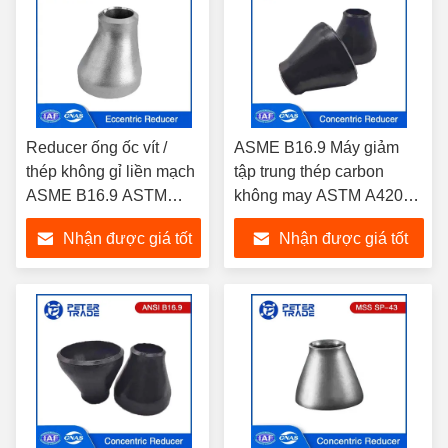
Reducer ống ốc vít /
ASME B16.9 Máy giảm
thép không gỉ liền mạch
tập trung thép carbon
ASME B16.9 ASTM
không may ASTM A420
A403 Reducer đặc cho
WPL6 WPL9 cho ngành
Nhận được giá tốt
Nhận được giá tốt
hệ thống ống
hóa học và hóa dầu
nhất
nhất