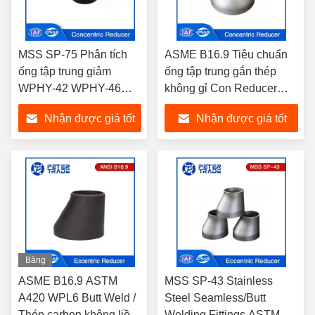
MSS SP-75 Phân tích
ASME B16.9 Tiêu chuẩn
ống tập trung giảm
ống tập trung gắn thép
WPHY-42 WPHY-46
không gỉ Con Reducer
WPHY-52 Kháng ăn
Sch 40 cho ngành công
Nhận được giá tốt
Nhận được giá tốt
mòn
nghiệp dầu khí
nhất
nhất
Băng
hình
ASME B16.9 ASTM
MSS SP-43 Stainless
A420 WPL6 Butt Weld /
Steel Seamless/Butt
Thép carbon không liền
Welding Fittings ASTM