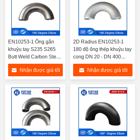
EN10253-1 Ống gắn
2D Radius EN10253-1
khuỷu tay S235 S265
180 độ ống thép khuỷu tay
Butt Weld Carbon Steel
cong DN 20 - DN 400
5D 180 độ
SCH10-XXS
Nhận được giá tốt
Nhận được giá tốt
nhất
nhất