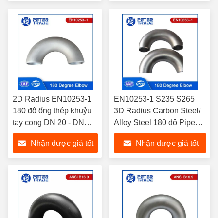
WP304L
nhất
nhất
2D Radius EN10253-1
EN10253-1 S235 S265
180 độ ống thép khuỷu
3D Radius Carbon Steel/
tay cong DN 20 - DN
Alloy Steel 180 độ Pipe
400 SCH10-XXS
Fitting Black Painting For
Nhận được giá tốt
Nhận được giá tốt
Piping System
nhất
nhất