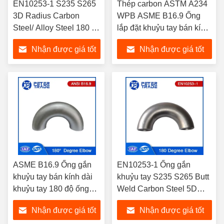
EN10253-1 S235 S265
Thép carbon ASTM A234
3D Radius Carbon
WPB ASME B16.9 Ống
Steel/ Alloy Steel 180 độ
lắp đặt khuỷu tay bán kính
Pipe Fitting Black
dài 180 độ cho hệ thống
Nhận được giá tốt
Nhận được giá tốt
Painting For Piping
đường ống
System
nhất
nhất
ASME B16.9 Ống gắn
EN10253-1 Ống gắn
khuỷu tay bán kính dài
khuỷu tay S235 S265 Butt
khuỷu tay 180 độ ống
Weld Carbon Steel 5D
thép không gỉ khuỷu tay
180 độ
Nhận được giá tốt
Nhận được giá tốt
A403 WP304 WP304H