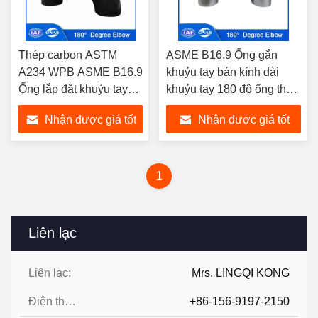
Thép carbon ASTM
ASME B16.9 Ống gắn
A234 WPB ASME B16.9
khuỷu tay bán kính dài
Ống lắp đặt khuỷu tay
khuỷu tay 180 độ ống thép
bán kính dài 180 độ cho
không gỉ khuỷu tay A403
Nhận được giá tốt
Nhận được giá tốt
hệ thống đường ống
WP304 WP304H WP304L
nhất
nhất
1
Liên lạc
Liên lạc:
Mrs. LINGQI KONG
Điện thoại:
+86-156-9197-2150