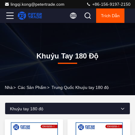
lingqi.kong@petertrade.com
+86-156-9197-2150
Trích Dẫn
Khuỷu Tay 180 Độ
Nhà
>
Các Sản Phẩm
>
Trung Quốc Khuỷu tay 180 độ
Khuỷu tay 180 độ