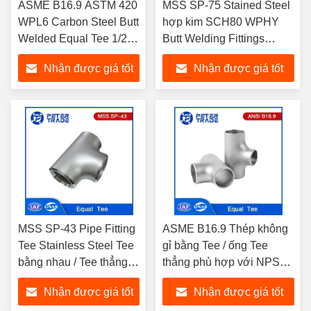
ASME B16.9 ASTM 420
MSS SP-75 Stained Steel
WPL6 Carbon Steel Butt
hợp kim SCH80 WPHY
Welded Equal Tee 1/2
Butt Welding Fittings
Inch đến 48 Inch SCH40
Equal Tee cho các kết nối
Nhận được giá tốt
Nhận được giá tốt
cho xử lý nước
ống và ống
nhất
nhất
MSS SP-43 Pipe Fitting
ASME B16.9 Thép không
Tee Stainless Steel Tee
gỉ bằng Tee / ống Tee
bằng nhau / Tee thẳng
thẳng phù hợp với NPS
ASTM A403 WP304
1/2 đến NPS 48
Nhận được giá tốt
Nhận được giá tốt
WP316