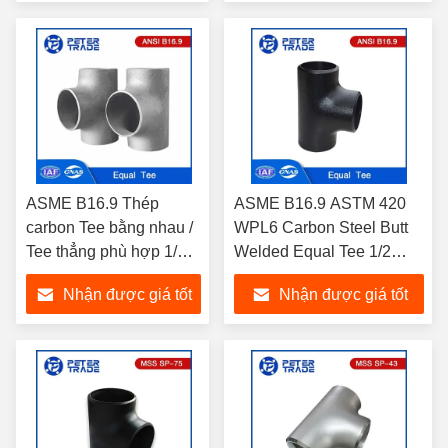
nhất
nhất
ASME B16.9 Thép
ASME B16.9 ASTM 420
carbon Tee bằng nhau /
WPL6 Carbon Steel Butt
Tee thẳng phù hợp 1/2
Welded Equal Tee 1/2
inch đến 48 inch SCH40
Inch đến 48 Inch SCH40
Nhận được giá tốt
Nhận được giá tốt
A234 WPB
cho xử lý nước
nhất
nhất