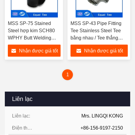
MSS SP-75 Stained
MSS SP-43 Pipe Fitting
Steel hợp kim SCH80
Tee Stainless Steel Tee
WPHY Butt Welding
bằng nhau / Tee thẳng
Fittings Equal Tee cho
ASTM A403 WP304
Nhận được giá tốt
Nhận được giá tốt
các kết nối ống và ống
WP316
nhất
nhất
1
Liên lạc
Liên lạc:
Mrs. LINGQI KONG
Điện thoại:
+86-156-9197-2150