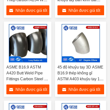
45 độ khuỷu tay 3D 1/2
NPS 16 đến NPS 60
Nhận được giá tốt
Nhận được giá tốt
inch đến 48 inch cho
dầu mỏ
nhất
nhất
ASME B16.9 ASTM
45 độ khuỷu tay 3D ASME
A420 Butt Weld Pipe
B16.9 thép không gỉ
Fittings Carbon Steel 45
ASTM A403 khuỷu tay 1/2'
độ khuỷu tay Long
đến 48' inch SCH20
Nhận được giá tốt
Nhận được giá tốt
Radius Elbows
SCH40 SCH80
nhất
nhất