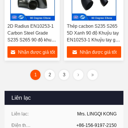
2D Radius EN10253-1
Thép cacbon S235 S265
Carbon Steel Grade
5D Xanh 90 độ Khuỷu tay
S235 S265 90 độ khuỷu
EN10253-1 Khuỷu tay gắn
tay Sắc sơn / mạ
ống
Nhận được giá tốt
Nhận được giá tốt
nhất
nhất
1
2
3
Liên lạc
Liên lạc:
Mrs. LINGQI KONG
Điện thoại:
+86-156-9197-2150