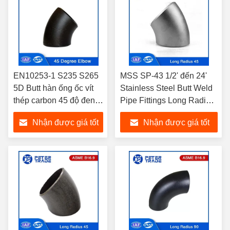
EN10253-1 S235 S265
MSS SP-43 1/2' đến 24'
5D Butt hàn ống ốc vít
Stainless Steel Butt Weld
thép carbon 45 độ đen
Pipe Fittings Long Radius
ống ốc vít khuỷu tay
Elbows 45 độ
Nhận được giá tốt
Nhận được giá tốt
nhất
nhất