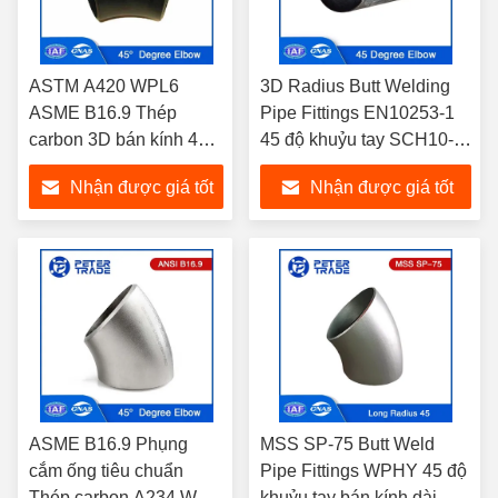
ASTM A420 WPL6
3D Radius Butt Welding
ASME B16.9 Thép
Pipe Fittings EN10253-1
carbon 3D bán kính 45
45 độ khuỷu tay SCH10-
độ
XXS S235 S265
Nhận được giá tốt
Nhận được giá tốt
nhất
nhất
ASME B16.9 Phụng
MSS SP-75 Butt Weld
cắm ống tiêu chuẩn
Pipe Fittings WPHY 45 độ
Thép carbon A234 WPB
khuỷu tay bán kính dài