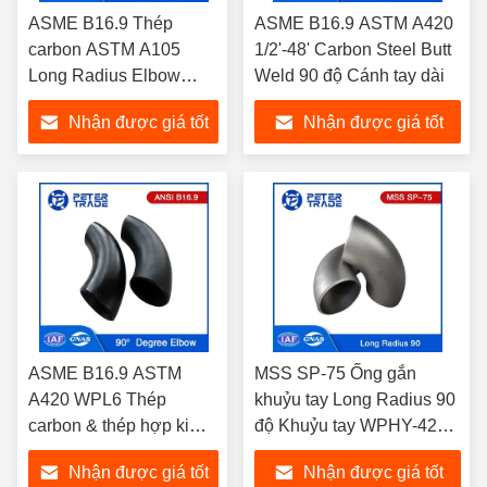
ASME B16.9 Thép
ASME B16.9 ASTM A420
carbon ASTM A105
1/2'-48' Carbon Steel Butt
Long Radius Elbow
Weld 90 độ Cánh tay dài
Pipe 45 độ
Nhận được giá tốt
Nhận được giá tốt
nhất
nhất
ASME B16.9 ASTM
MSS SP-75 Ống gắn
A420 WPL6 Thép
khuỷu tay Long Radius 90
carbon & thép hợp kim
độ Khuỷu tay WPHY-42
3D bán kính 90 độ
WPHY-46 WPHY-52
Nhận được giá tốt
Nhận được giá tốt
khuỷu tay cho ống và