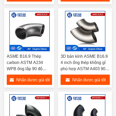
đường ống
nhất
nhất
ASME B16.9 Thép
3D bán kính ASME B16.9
carbon ASTM A234
4 inch ống thép không gỉ
WPB ống lắp 90 độ
phù hợp ASTM A403 90
khuỷu tay 1/2' đến 48'
độ khuỷu tay
Nhận được giá tốt
Nhận được giá tốt
inch
nhất
nhất