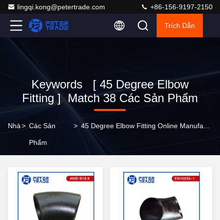
lingqi.kong@petertrade.com
+86-156-9197-2150
Trích Dẫn
Keywords [ 45 Degree Elbow
Fitting ] Match 38 Các Sản Phẩm
Nhà
>
Các Sản
>
45 Degree Elbow Fitting Online Manufacturer
Phẩm