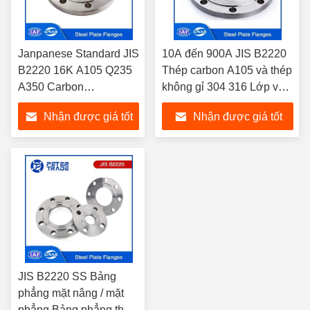
Janpanese Standard JIS
10A đến 900A JIS B2220
B2220 16K A105 Q235
Thép carbon A105 và thép
A350 Carbon
không gỉ 304 316 Lớp vòm
Steel/A182 F304 316
tấm PLFF PLRF 20K
Nhận được giá tốt
Nhận được giá tốt
Stainless Steel Plate
20KG/CM2
Flange
nhất
nhất
JIS B2220 SS Bảng
phẳng mặt nâng / mặt
phẳng Bảng phẳng thép