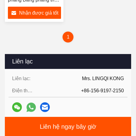
không gỉ để xử lý nước
Nhận được giá tốt
nhất
1
Liên lạc
Liên lạc:
Mrs. LINGQI KONG
Điện thoại:
+86-156-9197-2150
Liên hệ ngay bây giờ