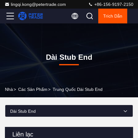
lingqi.kong@petertrade.com
+86-156-9197-2150
Trích Dẫn
Dài Stub End
Nhà
>
Các Sản Phẩm
>
Trung Quốc Dài Stub End
Dài Stub End
Liên lạc