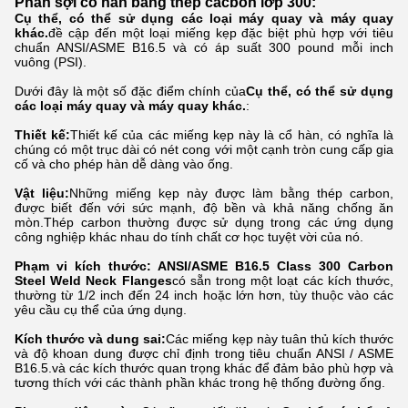
Phân sợi cổ hàn bằng thép cacbon lớp 300:
Cụ thể, có thể sử dụng các loại máy quay và máy quay
khác.
đề cập đến một loại miếng kẹp đặc biệt phù hợp với tiêu
chuẩn ANSI/ASME B16.5 và có áp suất 300 pound mỗi inch
vuông (PSI).
Dưới đây là một số đặc điểm chính của
Cụ thể, có thể sử dụng
các loại máy quay và máy quay khác.
:
Thiết kế:
Thiết kế của các miếng kẹp này là cổ hàn, có nghĩa là
chúng có một trục dài có nét cong với một cạnh tròn cung cấp gia
cố và cho phép hàn dễ dàng vào ống.
Vật liệu:
Những miếng kẹp này được làm bằng thép carbon,
được biết đến với sức mạnh, độ bền và khả năng chống ăn
mòn.Thép carbon thường được sử dụng trong các ứng dụng
công nghiệp khác nhau do tính chất cơ học tuyệt vời của nó.
Phạm vi kích thước: ANSI/ASME B16.5 Class 300 Carbon
Steel Weld Neck Flanges
có sẵn trong một loạt các kích thước,
thường từ 1/2 inch đến 24 inch hoặc lớn hơn, tùy thuộc vào các
yêu cầu cụ thể của ứng dụng.
Kích thước và dung sai:
Các miếng kẹp này tuân thủ kích thước
và độ khoan dung được chỉ định trong tiêu chuẩn ANSI / ASME
B16.5.và các kích thước quan trọng khác để đảm bảo phù hợp và
tương thích với các thành phần khác trong hệ thống đường ống.