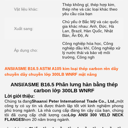
Thép không gỉ, thép hợp kim,
Vật liệu khác:
thép nhẹ và các loại khác theo
yêu cầu của bạn
Chủ yếu ở Bắc Mỹ và các quốc
gia khác nhau: Anh, Đức, Hà
Xuất sang:
Lan, Brazil, Hàn Quốc, Nhật
Bản, Ấn Độ, Ai
Công nghiệp hóa học, Công
nghiệp dầu khí, Công nghiệp xử
Áp dụng cho:
lý nước thải và bảo vệ môi
trường, Công ngh
ANSI/ASME B16.5 ASTM A105 kim loại thép carbon rèn dây
chuyền dây chuyền lớp 300LB WNRF mặt nâng
ANSI/ASME B16.5 Phân lưng hàn bằng thép
carbon lớp 300LB WNRF
Lời giới thiệu:
Chúng ta đang
Shaanxi Peter International Trade Co., Ltd.,
một
công ty có uy tín và được thành lập tốt với kinh nghiệm phong
phú trong ngành.
Là nhà cung cấp đáng tin cậy của bạn, chúng
tôi đã cung cấp chất lượng cao
Lớp ANSI 300 VELD NECK
FLANGES
hơn 20 năm trong ngành.