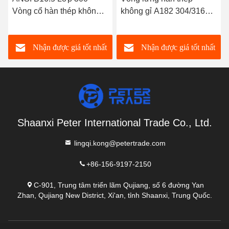
Vòng cổ hàn thép không
không gỉ A182 304/316L
gỉ A182 304/316L WNRF
WNRF mặt nâng và mặt
Mặt nâng và mặt phẳng
phẳng ANSI B16.5 lớp
Nhận được giá tốt nhất
Nhận được giá tốt nhất
150
Shaanxi Peter International Trade Co., Ltd.
lingqi.kong@petertrade.com
+86-156-9197-2150
C-901, Trung tâm triển lãm Qujiang, số 6 đường Yan
Zhan, Qujiang New District, Xi'an, tỉnh Shaanxi, Trung Quốc.