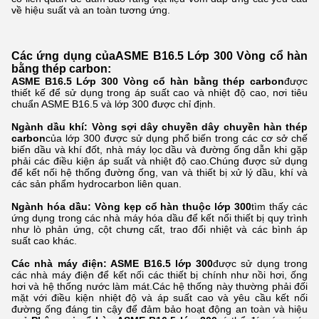
về hiệu suất và an toàn tương ứng.
Các ứng dụng của
ASME B16.5 Lớp 300 Vòng cổ hàn
bằng thép carbon
:
ASME B16.5 Lớp 300 Vòng cổ hàn bằng thép carbon
được
thiết kế để sử dụng trong áp suất cao và nhiệt độ cao, nơi tiêu
chuẩn ASME B16.5 và lớp 300 được chỉ định.
Ngành dầu khí:
Vòng sợi dây chuyền dây chuyền hàn thép
carbon
của lớp 300 được sử dụng phổ biến trong các cơ sở chế
biến dầu và khí đốt, nhà máy lọc dầu và đường ống dẫn khi gặp
phải các điều kiện áp suất và nhiệt độ cao.Chúng được sử dụng
để kết nối hệ thống đường ống, van và thiết bị xử lý dầu, khí và
các sản phẩm hydrocarbon liên quan.
Ngành hóa dầu:
Vòng kẹp cổ hàn thuộc lớp 300
tìm thấy các
ứng dụng trong các nhà máy hóa dầu để kết nối thiết bị quy trình
như lò phản ứng, cột chưng cất, trao đổi nhiệt và các bình áp
suất cao khác.
Các nhà máy điện: ASME B16.5 lớp 300
được sử dụng trong
các nhà máy điện để kết nối các thiết bị chính như nồi hơi, ống
hơi và hệ thống nước làm mát.Các hệ thống này thường phải đối
mặt với điều kiện nhiệt độ và áp suất cao và yêu cầu kết nối
đường ống đáng tin cậy để đảm bảo hoạt động an toàn và hiệu