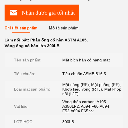
Nhận được giá tốt nhất
Chi tiết sản phẩm
Mô tả sản phẩm
Làm nổi bật:
Phân ống cổ hàn ASTM A105
,
Vòng ống cổ hàn lớp 300LB
Tên sản phẩm:
Mặt bích hàn cổ nâng mặt
Tiêu chuẩn:
Tiêu chuẩn ASME B16.5
Mặt nâng (RF), Mặt phẳng (FF),
Loại mặt sản phẩm:
Khớp kiểu vòng (RTJ), Mặt khớp
nối (LJF)
Vòng thép carbon: A105
Vật liệu:
A350LF2, A694 F60,A694
F52,A694 F65 vv
LỚP HỌC:
300LB