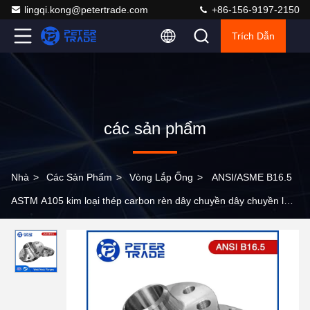
lingqi.kong@petertrade.com
+86-156-9197-2150
Trích Dẫn
các sản phẩm
Nhà
>
Các Sản Phẩm
>
Vòng Lắp Ống
>
ANSI/ASME B16.5
ASTM A105 kim loại thép carbon rèn dây chuyền dây chuyền lớp
300LB WNRF mặt nâng