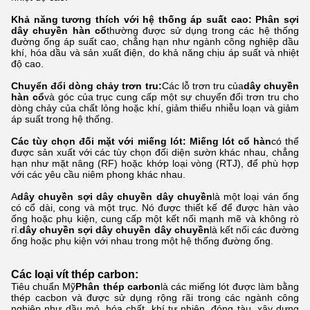
Khả năng tương thích với hệ thống áp suất cao:
Phân sợi
dây chuyền hàn cổ
thường được sử dụng trong các hệ thống
đường ống áp suất cao, chẳng hạn như ngành công nghiệp dầu
khí, hóa dầu và sản xuất điện, do khả năng chịu áp suất và nhiệt
độ cao.
Chuyển đổi dòng chảy trơn tru:
Các lỗ trơn tru của
dây chuyền
hàn cổ
và góc của trục cung cấp một sự chuyển đổi trơn tru cho
dòng chảy của chất lỏng hoặc khí, giảm thiểu nhiễu loạn và giảm
áp suất trong hệ thống.
Các tùy chọn đối mặt với miếng lót: Miếng lót cổ hàn
có thể
được sản xuất với các tùy chọn đối diện sườn khác nhau, chẳng
hạn như mặt nâng (RF) hoặc khớp loại vòng (RTJ), để phù hợp
với các yêu cầu niêm phong khác nhau.
A
dây chuyền sợi dây chuyền dây chuyền
là một loại ván ống
có cổ dài, cong và một trục. Nó được thiết kế để được hàn vào
ống hoặc phụ kiện, cung cấp một kết nối mạnh mẽ và không rò
rỉ.
dây chuyền sợi dây chuyền dây chuyền
là kết nối các đường
ống hoặc phụ kiện với nhau trong một hệ thống đường ống.
Các loại vít thép carbon:
Tiêu chuẩn Mỹ
Phân thép carbon
là các miếng lót được làm bằng
thép cacbon và được sử dụng rộng rãi trong các ngành công
nghiệp như dầu mỏ, hóa chất, khí tự nhiên, đóng tàu, xây dựng