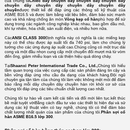
của chúng ta
Chiếc dây chuyền dây chuyền dây chuyền dây
chuyền dây chuyền dây chuyền dây chuyền dây
chuyền
được thiết kế để đáp ứng các thông số kỹ thuật của
ASME B16.5 và được làm bằng vật liệu bền, đảm bảo sức mạnh
cao và khả năng chống ăn mòn.
Vòng kẹp cổ hàn
phù hợp để sử
dụng trong các ngành công nghiệp khác nhau, bao gồm dầu mỏ,
khí tự nhiên, hóa chất, sản xuất điện, và nhiều hơn nữa.
Các
ANSI CLASS 300
Định nghĩa này có nghĩa là các miếng kẹp
này có thể chịu được áp suất tối đa 740 psi, làm cho chúng lý
tưởng cho các ứng dụng áp suất cao.Chúng cũng có một trục dài
cong và một đầu nhọn cung cấp một chuyển đổi mượt mà từ vòm
đến ống, giảm nhiễu loạn và cải thiện hiệu quả dòng chảy.
Tại
Shaanxi Peter International Trade Co., Ltd.,
Chúng tôi hiểu
tầm quan trọng của việc cung cấp các sản phẩm đáng tin cậy và
bền vững đáp ứng nhu cầu đa dạng của khách hàng.Đội ngũ
chuyên gia tận tâm của chúng tôi làm việc không mệt mỏi để đảm
bảo rằng mỗi dây chuyền dây chuyền hàn rời khỏi cơ sở của
chúng tôi đáp ứng các tiêu chuẩn chất lượng cao nhất.
Chúng tôi tự hào về cam kết cải tiến và đổi mới liên tục.kết thúc
bề mặt tuyệt vờiBằng cách đầu tư vào các thiết bị hiện đại và sử
dụng các kỹ thuật viên có tay nghề, chúng tôi có thể đảm bảo
chất lượng nhất quán của sản phẩm của chúng tôi.
Phân sợi cổ
hàn ASME B16.5 lớp 300
.