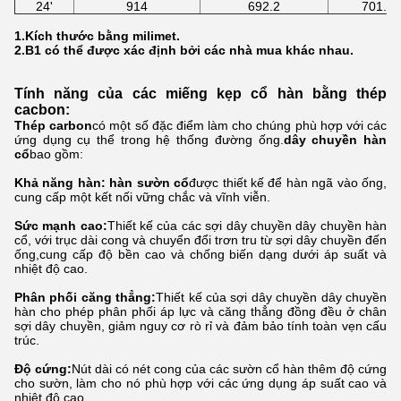
24'
914
692.2
701.5
1.Kích thước bằng milimet.
2.B1 có thể được xác định bởi các nhà mua khác nhau.
Tính năng của các miếng kẹp cổ hàn bằng thép
cacbon:
Thép carbon
có một số đặc điểm làm cho chúng phù hợp với các
ứng dụng cụ thể trong hệ thống đường ống.
dây chuyền hàn
cổ
bao gồm:
Khả năng hàn: hàn sườn cổ
được thiết kế để hàn ngã vào ống,
cung cấp một kết nối vững chắc và vĩnh viễn.
Sức mạnh cao:
Thiết kế của các sợi dây chuyền dây chuyền hàn
cổ, với trục dài cong và chuyển đổi trơn tru từ sợi dây chuyền đến
ống,cung cấp độ bền cao và chống biến dạng dưới áp suất và
nhiệt độ cao.
Phân phối căng thẳng:
Thiết kế của sợi dây chuyền dây chuyền
hàn cho phép phân phối áp lực và căng thẳng đồng đều ở chân
sợi dây chuyền, giảm nguy cơ rò rỉ và đảm bảo tính toàn vẹn cấu
trúc.
Độ cứng:
Nút dài có nét cong của các sườn cổ hàn thêm độ cứng
cho sườn, làm cho nó phù hợp với các ứng dụng áp suất cao và
nhiệt độ cao.