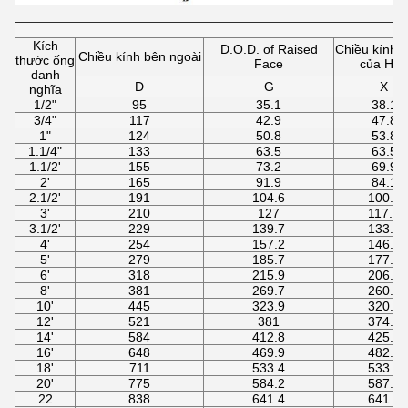
Kích
D.O.D. of Raised
Chiều kính 
Chiều kính bên ngoài
thước ống
Face
của Hub
danh
D
G
X
nghĩa
1/2"
95
35.1
38.1
3/4"
117
42.9
47.8
1"
124
50.8
53.8
1.1/4"
133
63.5
63.5
1.1/2'
155
73.2
69.9
2'
165
91.9
84.1
2.1/2'
191
104.6
100.1
3'
210
127
117.3
3.1/2'
229
139.7
133.4
4'
254
157.2
146.1
5'
279
185.7
177.8
6'
318
215.9
206.2
8'
381
269.7
260.4
10'
445
323.9
320.5
12'
521
381
374.7
14'
584
412.8
425.5
16'
648
469.9
482.6
18'
711
533.4
533.4
20'
775
584.2
587.2
22
838
641.4
641.4