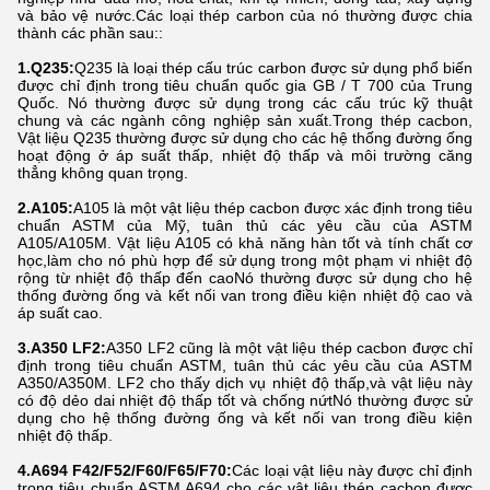
và bảo vệ nước.Các loại thép carbon của nó thường được chia
thành các phần sau::
1.Q235:
Q235 là loại thép cấu trúc carbon được sử dụng phổ biến
được chỉ định trong tiêu chuẩn quốc gia GB / T 700 của Trung
Quốc. Nó thường được sử dụng trong các cấu trúc kỹ thuật
chung và các ngành công nghiệp sản xuất.Trong thép cacbon,
Vật liệu Q235 thường được sử dụng cho các hệ thống đường ống
hoạt động ở áp suất thấp, nhiệt độ thấp và môi trường căng
thẳng không quan trọng.
2.A105:
A105 là một vật liệu thép cacbon được xác định trong tiêu
chuẩn ASTM của Mỹ, tuân thủ các yêu cầu của ASTM
A105/A105M. Vật liệu A105 có khả năng hàn tốt và tính chất cơ
học,làm cho nó phù hợp để sử dụng trong một phạm vi nhiệt độ
rộng từ nhiệt độ thấp đến caoNó thường được sử dụng cho hệ
thống đường ống và kết nối van trong điều kiện nhiệt độ cao và
áp suất cao.
3.A350 LF2:
A350 LF2 cũng là một vật liệu thép cacbon được chỉ
định trong tiêu chuẩn ASTM, tuân thủ các yêu cầu của ASTM
A350/A350M. LF2 cho thấy dịch vụ nhiệt độ thấp,và vật liệu này
có độ dẻo dai nhiệt độ thấp tốt và chống nứtNó thường được sử
dụng cho hệ thống đường ống và kết nối van trong điều kiện
nhiệt độ thấp.
4.A694 F42/F52/F60/F65/F70:
Các loại vật liệu này được chỉ định
trong tiêu chuẩn ASTM A694 cho các vật liệu thép cacbon được