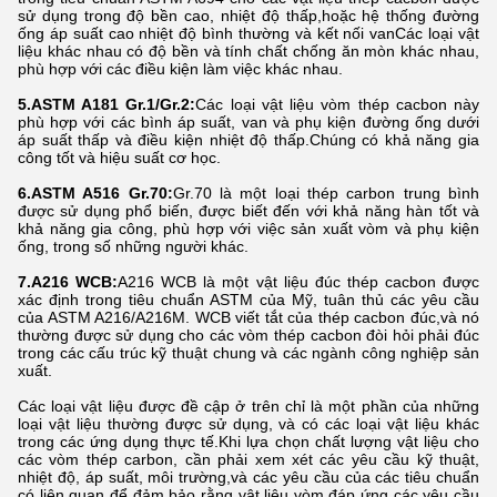
sử dụng trong độ bền cao, nhiệt độ thấp,hoặc hệ thống đường
ống áp suất cao nhiệt độ bình thường và kết nối vanCác loại vật
liệu khác nhau có độ bền và tính chất chống ăn mòn khác nhau,
phù hợp với các điều kiện làm việc khác nhau.
5.ASTM A181 Gr.1/Gr.2:
Các loại vật liệu vòm thép cacbon này
phù hợp với các bình áp suất, van và phụ kiện đường ống dưới
áp suất thấp và điều kiện nhiệt độ thấp.Chúng có khả năng gia
công tốt và hiệu suất cơ học.
6.ASTM A516 Gr.70:
Gr.70 là một loại thép carbon trung bình
được sử dụng phổ biến, được biết đến với khả năng hàn tốt và
khả năng gia công, phù hợp với việc sản xuất vòm và phụ kiện
ống, trong số những người khác.
7.A216 WCB:
A216 WCB là một vật liệu đúc thép cacbon được
xác định trong tiêu chuẩn ASTM của Mỹ, tuân thủ các yêu cầu
của ASTM A216/A216M. WCB viết tắt của thép cacbon đúc,và nó
thường được sử dụng cho các vòm thép cacbon đòi hỏi phải đúc
trong các cấu trúc kỹ thuật chung và các ngành công nghiệp sản
xuất.
Các loại vật liệu được đề cập ở trên chỉ là một phần của những
loại vật liệu thường được sử dụng, và có các loại vật liệu khác
trong các ứng dụng thực tế.Khi lựa chọn chất lượng vật liệu cho
các vòm thép carbon, cần phải xem xét các yêu cầu kỹ thuật,
nhiệt độ, áp suất, môi trường,và các yêu cầu của các tiêu chuẩn
có liên quan để đảm bảo rằng vật liệu vòm đáp ứng các yêu cầu