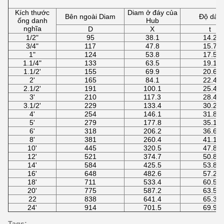
Kích thước
Diam ở đáy của
Bên ngoài Diam
Độ dày
ống danh
Hub
nghĩa
D
X
t
1/2"
95
38.1
14.2
3/4"
117
47.8
15.7
1"
124
53.8
17.5
1.1/4"
133
63.5
19.1
1.1/2'
155
69.9
20.6
2'
165
84.1
22.4
2.1/2'
191
100.1
25.4
3'
210
117.3
28.4
3.1/2'
229
133.4
30.2
4'
254
146.1
31.8
5'
279
177.8
35.1
6'
318
206.2
36.6
8'
381
260.4
41.1
10'
445
320.5
47.8
12'
521
374.7
50.8
14'
584
425.5
53.8
16'
648
482.6
57.2
18'
711
533.4
60.5
20'
775
587.2
63.5
22
838
641.4
65.3
24'
914
701.5
69.9
Tags: