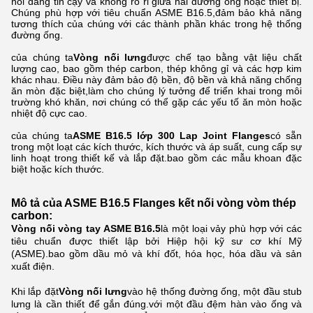
nối đáng tin cậy và không rò rỉ giữa hai đường ống hoặc thiết bị.
Chúng phù hợp với tiêu chuẩn ASME B16.5,đảm bảo khả năng
tương thích của chúng với các thành phần khác trong hệ thống
đường ống.
của chúng ta
Vòng nối lưng
được chế tạo bằng vật liệu chất
lượng cao, bao gồm thép carbon, thép không gỉ và các hợp kim
khác nhau. Điều này đảm bảo độ bền, độ bền và khả năng chống
ăn mòn đặc biệt,làm cho chúng lý tưởng để triển khai trong môi
trường khó khăn, nơi chúng có thể gặp các yếu tố ăn mòn hoặc
nhiệt độ cực cao.
của chúng ta
ASME B16.5 lớp 300 Lap Joint Flanges
có sẵn
trong một loạt các kích thước, kích thước và áp suất, cung cấp sự
linh hoạt trong thiết kế và lắp đặt.bao gồm các mẫu khoan đặc
biệt hoặc kích thước.
Mô tả của ASME B16.5 Flanges kết nối vòng vòm thép
carbon:
Vòng nối vòng tay ASME B16.5
là một loại vảy phù hợp với các
tiêu chuẩn được thiết lập bởi Hiệp hội kỹ sư cơ khí Mỹ
(ASME).bao gồm dầu mỏ và khí đốt, hóa học, hóa dầu và sản
xuất điện.
Khi lắp đặt
Vòng nối lưng
vào hệ thống đường ống, một đầu stub
lưng là cần thiết để gắn đúng.với một đầu đệm hàn vào ống và