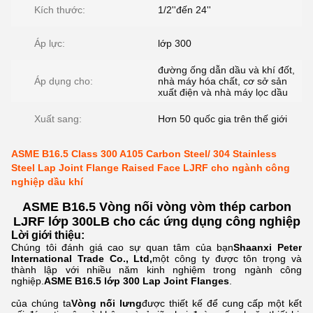
Kích thước:
1/2''đến 24''
Áp lực:
lớp 300
đường ống dẫn dầu và khí đốt,
Áp dụng cho:
nhà máy hóa chất, cơ sở sản
xuất điện và nhà máy lọc dầu
Xuất sang:
Hơn 50 quốc gia trên thế giới
ASME B16.5 Class 300 A105 Carbon Steel/ 304 Stainless
Steel Lap Joint Flange Raised Face LJRF cho ngành công
nghiệp dầu khí
ASME B16.5 Vòng nối vòng vòm thép carbon
LJRF lớp 300LB cho các ứng dụng công nghiệp
Lời giới thiệu:
Chúng tôi đánh giá cao sự quan tâm của bạn
Shaanxi Peter
International Trade Co., Ltd,
một công ty được tôn trọng và
thành lập với nhiều năm kinh nghiệm trong ngành công
nghiệp.
ASME B16.5 lớp 300 Lap Joint Flanges
.
của chúng ta
Vòng nối lưng
được thiết kế để cung cấp một kết