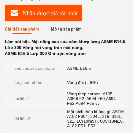
Nhận được giá tốt nhất
Chi tiết sản phẩm
Mô tả sản phẩm
Làm nổi bật:
Mặt nâng cao của vòm khớp lưng ASME B16.5
,
Lớp 300 Vòng nối vòng tròn mặt nâng
,
ASME B16.5 Lớp 300 Ghi trộn vòng tròn
tiêu chuẩn sản phẩm:
ASME B16.5
Loại sản phẩm:
Vòng đùi (LJRF)
Vòng thép carbon: A105
tài liệu 1:
A350LF2, A694 F60,A694
F52,A694 F65 vv
Mặt bích thép không gỉ: ASTM
A182 F304, 304L, 316, 316L,
tài liệu 2:
321, 1Cr18Ni9Ti, 00Cr19Ni10,
A182 F51, F53,