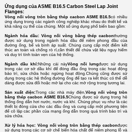
Ứng dụng của ASME B16.5 Carbon Steel Lap Joint
Flanges
:
Vòng nối vòng tròn bằng thép cacbon ASME B16.5
có nhiều
ứng dụng trong các ngành công nghiệp khác nhau do thiết kế và
khả năng cụ thể của chúng. Một số ứng dụng phổ biến bao gồm:
Ngành hóa dầu: Vòng nối vòng bằng thép cacbon
thường
được sử dụng trong ngành hóa dầu để niêm phong đầu của
đường ống, bể và bình áp suất. Chúng cung cấp một điểm kết
thúc an toàn và chống rò rỉ,cần thiết để chứa vật liệu nguy hiểm
và duy trì tính toàn vẹn của hệ thống.
Ngành dầu khí:
Những cái này
Vòng nối lưng
được sử dụng
trong các cơ sở dầu khí để đóng đầu ống trong các hoạt động
bảo trì, sửa chữa hoặc ngừng hoạt động.Chúng cũng được sử
dụng trong các hệ thống đường ống để tạo ra kết thúc có thể dễ
dàng được sửa đổi hoặc mở lại cho các mở rộng trong tương lai.
Sản xuất điện:
Trong các nhà máy điện,
Vòng nối vòng tròn
bằng thép cacbon ASME B16.5
Chúng được sử dụng trong hệ
thống ống dẫn hơi nước, nước và khí. Chúng phục vụ như là các
thiết bị đóng cửa cho các đầu ống và cung cấp một phương tiện
để cô lập các phần của mạng ống dẫn trong quá trình bảo trì và
sửa chữa.
Xử lý hóa học:
Vòng nối vòng tròn bằng thép cacbon
được
sử dụng trong các cơ sở chế biến hóa chất để niêm phong lỗ và