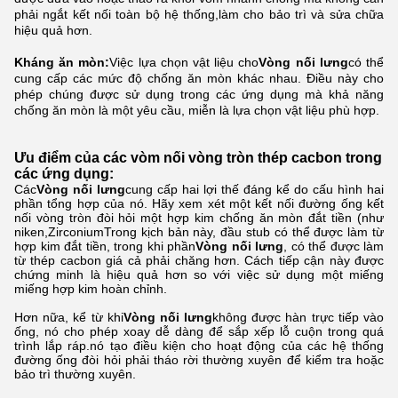
phải ngắt kết nối toàn bộ hệ thống,làm cho bảo trì và sửa chữa
hiệu quả hơn.
Kháng ăn mòn:
Việc lựa chọn vật liệu cho
Vòng nối lưng
có thể
cung cấp các mức độ chống ăn mòn khác nhau. Điều này cho
phép chúng được sử dụng trong các ứng dụng mà khả năng
chống ăn mòn là một yêu cầu, miễn là lựa chọn vật liệu phù hợp.
Ưu điểm của các vòm nối vòng tròn thép cacbon trong
các ứng dụng:
Các
Vòng nối lưng
cung cấp hai lợi thế đáng kể do cấu hình hai
phần tổng hợp của nó. Hãy xem xét một kết nối đường ống kết
nối vòng tròn đòi hỏi một hợp kim chống ăn mòn đắt tiền (như
niken,ZirconiumTrong kịch bản này, đầu stub có thể được làm từ
hợp kim đắt tiền, trong khi phần
Vòng nối lưng
, có thể được làm
từ thép cacbon giá cả phải chăng hơn. Cách tiếp cận này được
chứng minh là hiệu quả hơn so với việc sử dụng một miếng
miếng hợp kim hoàn chỉnh.
Hơn nữa, kể từ khi
Vòng nối lưng
không được hàn trực tiếp vào
ống, nó cho phép xoay dễ dàng để sắp xếp lỗ cuộn trong quá
trình lắp ráp.nó tạo điều kiện cho hoạt động của các hệ thống
đường ống đòi hỏi phải tháo rời thường xuyên để kiểm tra hoặc
bảo trì thường xuyên.