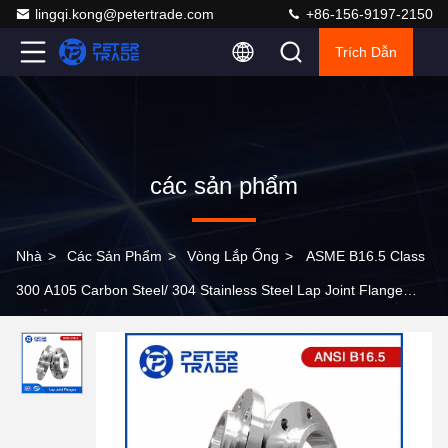
lingqi.kong@petertrade.com
+86-156-9197-2150
Trích Dẫn
các sản phẩm
Nhà
>
Các Sản Phẩm
>
Vòng Lắp Ống
>
ASME B16.5 Class
300 A105 Carbon Steel/ 304 Stainless Steel Lap Joint Flange
Raised Face LJRF cho ngành công nghiệp dầu khí