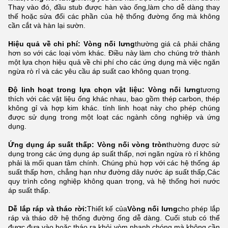
Thay vào đó, đầu stub được hàn vào ống,làm cho dễ dàng thay
thế hoặc sửa đổi các phần của hệ thống đường ống mà không
cần cắt và hàn lại sườn.
Hiệu quả về chi phí: Vòng nối lưng
thường giá cả phải chăng
hơn so với các loại vòm khác. Điều này làm cho chúng trở thành
một lựa chọn hiệu quả về chi phí cho các ứng dụng mà việc ngăn
ngừa rò rỉ và các yêu cầu áp suất cao không quan trọng.
Độ linh hoạt trong lựa chọn vật liệu: Vòng nối lưng
tương
thích với các vật liệu ống khác nhau, bao gồm thép carbon, thép
không gỉ và hợp kim khác. tính linh hoạt này cho phép chúng
được sử dụng trong một loạt các ngành công nghiệp và ứng
dụng.
Ứng dụng áp suất thấp: Vòng nối vòng tròn
thường được sử
dụng trong các ứng dụng áp suất thấp, nơi ngăn ngừa rò rỉ không
phải là mối quan tâm chính. Chúng phù hợp với các hệ thống áp
suất thấp hơn, chẳng hạn như đường dây nước áp suất thấp,Các
quy trình công nghiệp không quan trọng, và hệ thống hơi nước
áp suất thấp.
Dễ lắp ráp và tháo rời:
Thiết kế của
Vòng nối lưng
cho phép lắp
ráp và tháo dỡ hệ thống đường ống dễ dàng. Cuối stub có thể
được đưa vào hoặc tháo ra khỏi vòm nhanh chóng mà không cần