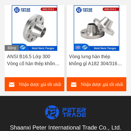
Băng
hình
ANSI B16.5 Lớp 300
Vòng lưng hàn thép
Vòng cổ hàn thép không
không gỉ A182 304/316L
gỉ A182 304/316L WNRF
WNRF mặt nâng và mặt
Mặt nâng và mặt phẳng
phẳng ANSI B16.5 lớp
Nhận được giá tốt nhất
Nhận được giá tốt nhất
150
Shaanxi Peter International Trade Co., Ltd.