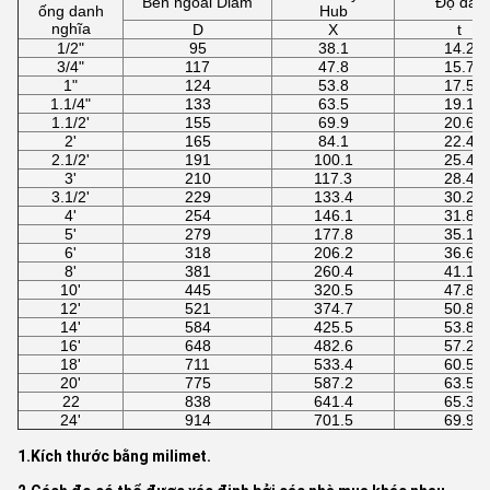
Bên ngoài Diam
Độ dày
ống danh
Hub
nghĩa
D
X
t
1/2"
95
38.1
14.2
3/4"
117
47.8
15.7
1"
124
53.8
17.5
1.1/4"
133
63.5
19.1
1.1/2'
155
69.9
20.6
2'
165
84.1
22.4
2.1/2'
191
100.1
25.4
3'
210
117.3
28.4
3.1/2'
229
133.4
30.2
4'
254
146.1
31.8
5'
279
177.8
35.1
6'
318
206.2
36.6
8'
381
260.4
41.1
10'
445
320.5
47.8
12'
521
374.7
50.8
14'
584
425.5
53.8
16'
648
482.6
57.2
18'
711
533.4
60.5
20'
775
587.2
63.5
22
838
641.4
65.3
24'
914
701.5
69.9
1.Kích thước bằng milimet.