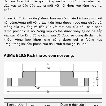
đầu kia được thắp vào góc thẳng với trục ốngCùng với nhau, sợi
dây kẹp và đầu đầu tạo ra một kết nối khớp kẹp tổng hợp hai
phần.
Trước khi "bàn tay ống" được hàn vào ống liền kề trong một kết
nối vòng,Vòng nối vòng tay kiểu lỏng được trượt qua chiều dài
thẳng của tay ống và tiếp xúc với mặt sau của đầu stub hoặc
"lưng phình" của nó. Vòng kẹp có thể được xoay tự do để sắp
xếp các lỗ bu lông đúng cách, sau đó được sử dụng để đảm bảo
khớp. Vòng kẹp khớp lưng cũng được gọi là "vòng kẹp
lưng",trong khi đầu phình của đầu stub được gọi là "lap".
ASME B16.5 Kích thước vòm nối vòng:
Kích thước
Diam ở đáy của