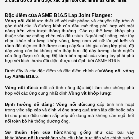
2.Cách đo có thể được xác định bởi các nhà mua khác nhau.
Đặc điểm của ASME B16.5 Lap Joint Flanges:
Vòng nối đùi
được thiết kế với mặt phẳng và chuyển tiếp tròn ở
góc dưới của lỗ.đường kính của đầu mở rộng phù hợp với mặt
nâng trên vòm trượt thông thường. Các cụ thể lưng khớp phụ
thuộc vào sự chồng chéo của đầu stub. Ngoài mặt nâng, các tùy
chọn khác như lưng khớp vòng, lưng nam và nữ lớn,và lưỡi và
rãnh đối diện có thể được cung cấpSau khi gia công lớp phủ, độ
dày vòng còn lại không nên thấp hơn độ dày tường danh nghĩa
của ống được sử dụng.Độ kính bên ngoài của vòng tay phải phù
hợp với kích thước đối diện được chỉ định bởi ASME B16.5.
Dưới đây là các đặc điểm và đặc điểm chính của
Vòng nối vòng
tay ASME B16.5
:
Vòng nối đùi
có một số tính năng đặc biệt làm cho chúng phù
hợp với các ứng dụng nhất định.
Vòng vít khớp lưng:
Định hướng dễ dàng:
Vòng nối đùi
cung cấp tính linh hoạt
trong việc sắp xếp và định vị ống trong quá trình lắp đặt hoặc bảo
trì.cho phép điều chỉnh sắp xếp dễ dàng mà không cần ngắt kết
nối toàn bộ hệ thống đường ống.
Sự thuận tiện của hàn:
Không giống như các loại vảy
khác,
Vòng nối lưng
không yêu cầu hàn trực tiếp vào chính sườn.