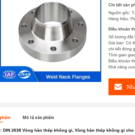
Cho đườn
Chi tiết sản 
Nguồn gốc: T
Hàng hiệu: P
Điều khoản t
Số lượng đặt 
Giá bán: Có 
chi tiết đóng g
Thời gian gia
Điều khoản th
Khả năng cun
Nhậ
n phẩm
Mô tả sản phẩm
t:
DIN 2638 Vòng hàn thép không gỉ
,
Vòng hàn thép không gỉ ch