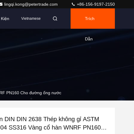
lingqi.kong@petertrade.com
+86-156-9197-2150
 Kiện
Trích
Vietnamese
Dẫn
NRF PN160 Cho đường ống nước
ẩn DIN DIN 2638 Thép không gỉ ASTM
04 SS316 Vàng cổ hàn WNRF PN160