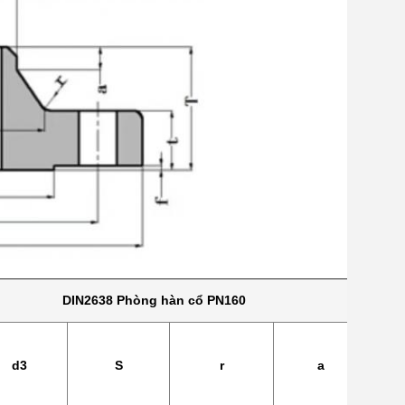
DIN2638 Phòng hàn cổ PN160
d3
S
r
a