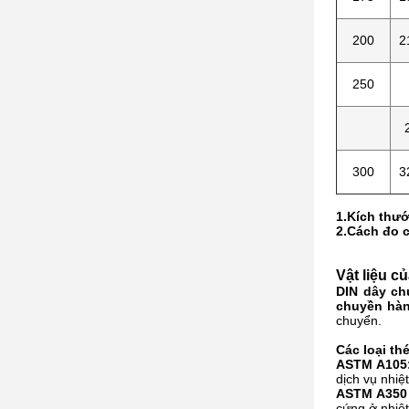
200
2
250
300
3
1.Kích thướ
2.Cách đo 
Vật liệu c
DIN dây ch
chuyền hàn
chuyển.
Các loại th
ASTM A105
dịch vụ nhiệ
ASTM A350
cứng ở nhiệt