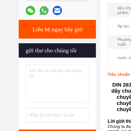
tiêu c
phẩm:
Áp lực:
Liên hệ ngay bây giờ
Phương
xuất:
gửi thư cho chúng tôi
nước x
Tiêu chuẩn
DIN 26
dây chu
chuyề
chuyề
chuyề
Lời giới th
Chúng ta đ