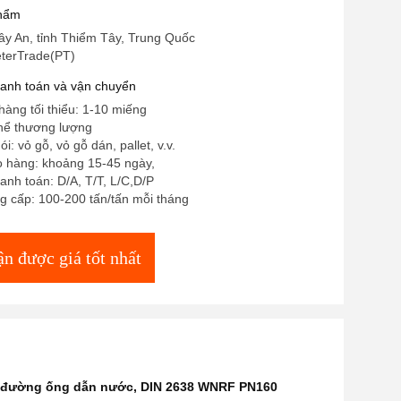
g ống nước
phẩm
ây An, tỉnh Thiểm Tây, Trung Quốc
eterTrade(PT)
hanh toán và vận chuyển
hàng tối thiểu: 1-10 miếng
thể thương lượng
ói: vỏ gỗ, vỏ gỗ dán, pallet, v.v.
o hàng: khoảng 15-45 ngày,
anh toán: D/A, T/T, L/C,D/P
g cấp: 100-200 tấn/tấn mỗi tháng
n được giá tốt nhất
o đường ống dẫn nước
,
DIN 2638 WNRF PN160