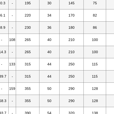
0.3
-
195
30
145
75
6.1
-
220
34
170
82
8.9
-
230
36
180
86
-
108
265
40
210
100
14.3
-
265
40
210
100
-
133
315
44
250
115
39.7
-
315
44
250
115
-
159
355
50
290
128
68.3
-
355
50
290
128
93.7
-
390
54
320
138