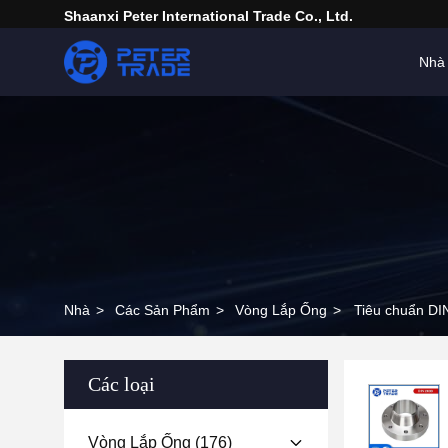
Shaanxi Peter International Trade Co., Ltd.
Nhà
Nhà
>
Các Sản Phẩm
>
Vòng Lắp Ống
>
Tiêu chuẩn D
Các loại
Vòng Lắp Ống
(176)