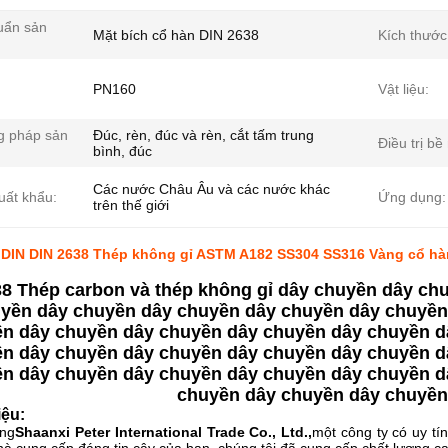
huẩn sản
Mặt bích cổ hàn DIN 2638
Kích thước
PN160
Vật liệu:
 pháp sản
Đúc, rèn, đúc và rèn, cắt tấm trung
Điều trị bề
bình, đúc
Các nước Châu Âu và các nước khác
uất khẩu:
Ứng dụng:
trên thế giới
 DIN DIN 2638 Thép không gỉ ASTM A182 SS304 SS316 Vàng cổ 
38 Thép carbon và thép không gỉ dây chuyền dây ch
yền dây chuyền dây chuyền dây chuyền dây chuyền
n dây chuyền dây chuyền dây chuyền dây chuyền d
n dây chuyền dây chuyền dây chuyền dây chuyền d
n dây chuyền dây chuyền dây chuyền dây chuyền d
chuyền dây chuyền dây chuyền
iệu:
ang
Shaanxi Peter International Trade Co., Ltd.,
một công ty có uy tí