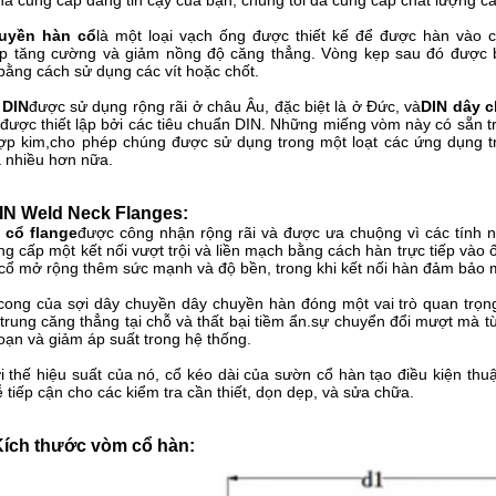
hà cung cấp đáng tin cậy của bạn, chúng tôi đã cung cấp chất lượng c
uyền hàn cổ
là một loại vạch ống được thiết kế để được hàn vào 
p tăng cường và giảm nồng độ căng thẳng. Vòng kẹp sau đó được 
bằng cách sử dụng các vít hoặc chốt.
 DIN
được sử dụng rộng rãi ở châu Âu, đặc biệt là ở Đức, và
DIN dây 
 được thiết lập bởi các tiêu chuẩn DIN. Những miếng vòm này có sẵn t
hợp kim,cho phép chúng được sử dụng trong một loạt các ứng dụng t
à nhiều hơn nữa.
DIN Weld Neck Flanges:
 cổ flange
được công nhận rộng rãi và được ưa chuộng vì các tính n
g cấp một kết nối vượt trội và liền mạch bằng cách hàn trực tiếp vào
cổ mở rộng thêm sức mạnh và độ bền, trong khi kết nối hàn đảm bảo m
 cong của sợi dây chuyền dây chuyền hàn đóng một vai trò quan trọn
trung căng thẳng tại chỗ và thất bại tiềm ẩn.sự chuyển đổi mượt mà t
loạn và giảm áp suất trong hệ thống.
i thế hiệu suất của nó, cổ kéo dài của sườn cổ hàn tạo điều kiện thu
ễ tiếp cận cho các kiểm tra cần thiết, dọn dẹp, và sửa chữa.
Kích thước vòm cổ hàn: