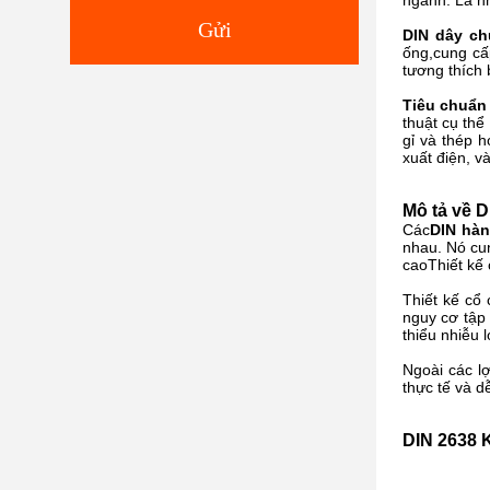
ngành.
Là n
Gửi
DIN dây ch
ống,cung cấ
tương thích 
Tiêu chuẩn
thuật cụ thể
gỉ và thép 
xuất điện, v
Mô tả về 
Các
DIN hàn
nhau. Nó cun
caoThiết kế 
Thiết kế cổ
nguy cơ tập 
thiểu nhiễu 
Ngoài các lợ
thực tế và d
DIN 2638 