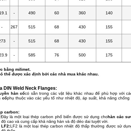
19.1
-
490
60
360
140
-
267
515
68
430
155
273
-
515
68
430
155
23.9
-
585
76
500
175
c bằng milimet.
có thể được xác định bởi các nhà mua khác nhau.
ủa DIN Weld Neck Flanges:
uyền hàn cổ
có sẵn trong các vật liệu khác nhau để phù hợp với c
 cổ
phụ thuộc vào các yếu tố như nhiệt độ, áp suất, khả năng chống
ép carbon:
:
Đây là một loại thép carbon phổ biến được sử dụng cho
hàn các sư
t độ cao và cung cấp khả năng hàn và độ dẻo dai tuyệt vời.
 LF2:
LF2 là một loại thép carbon nhiệt độ thấp thường được sử dụn
 độ thấp.