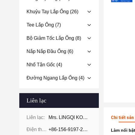
Khuỷu Tay Lắp Ống
(26)
Tee Lắp Ống
(7)
Bộ Giảm Tốc Lắp Ống
(8)
Nắp Nắp Đầu Ống
(6)
Nhổ Tận Gốc
(4)
Đường Ngang Lắp Ống
(4)
Liên lạc
Liên lạc:
Mrs. LINGQI KONG
Chi tiết sả
Điện thoại:
+86-156-9197-2150
Làm nổi bậ