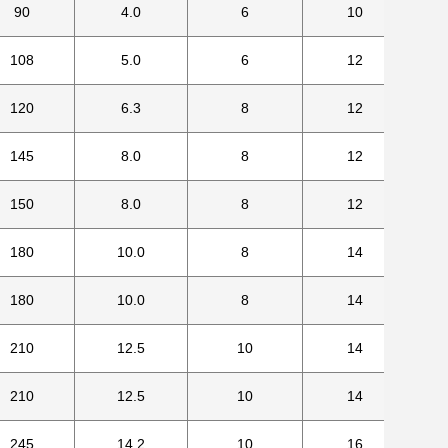
90
4.0
6
10
108
5.0
6
12
120
6.3
8
12
145
8.0
8
12
150
8.0
8
12
180
10.0
8
14
180
10.0
8
14
210
12.5
10
14
210
12.5
10
14
245
14.2
10
16