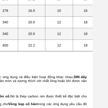
278
16.0
10
16
340
20.0
12
18
340
20.0
12
18
400
22.2
12
18
ác ứng dụng và điều kiện hoạt động khác nhau.
DIN dây
 ăn mòn và tương thích với chất lỏng hoặc khí được vận
ờn cổ.
Nó là thép carbon rèn được thiết kế đặc biệt cho
g cho
Vòng kẹp cổ hàn
trong các ứng dụng yêu cầu độ