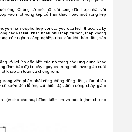
ao
DIN WELD NECK FLANGES
hơn 20 năm trong ngành.
cuối ống. Chúng có một nốt dài cong dần hợp nhất với
bóp vào một vòng kẹp cổ hàn khác hoặc một vòng kẹp
chuyền hàn cổ
phù hợp với các yêu cầu kích thước và kỹ
rong các vật liệu khác nhau như thép carbon, thép không
rong các ngành công nghiệp như dầu khí, hóa dầu, sản
ăng và lợi ích đặc biệt của nó trong các ứng dụng khác
 ống,đảm bảo độ tin cậy ngay cả trong môi trường áp suất
ột khớp an toàn và chống rò rỉ.
g trong việc phân phối căng thẳng đồng đều, giảm thiểu
ừ cổ sườn đến lỗ ống cải thiện đặc điểm dòng chảy, giảm
ận tiện cho các hoạt động kiểm tra và bảo trì,làm cho nó