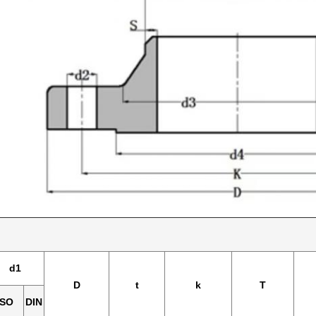
d1
D
t
k
T
ISO
DIN