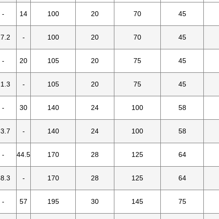
-
14
100
20
70
45
7.2
-
100
20
70
45
-
20
105
20
75
45
1.3
-
105
20
75
45
-
30
140
24
100
58
3.7
-
140
24
100
58
-
44.5
170
28
125
64
8.3
-
170
28
125
64
-
57
195
30
145
75