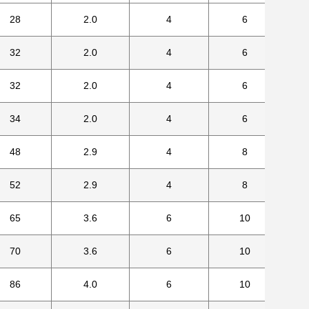
28
2.0
4
6
32
2.0
4
6
32
2.0
4
6
34
2.0
4
6
48
2.9
4
8
52
2.9
4
8
65
3.6
6
10
70
3.6
6
10
86
4.0
6
10