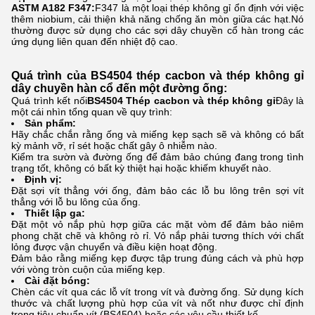
ASTM A182 F347:
F347 là một loại thép không gỉ ổn định với việc
thêm niobium, cải thiện khả năng chống ăn mòn giữa các hạt.Nó
thường được sử dụng cho các sợi dây chuyền cổ hàn trong các
ứng dụng liên quan đến nhiệt độ cao.
Quá trình của BS4504 thép cacbon và thép không gỉ
dây chuyền hàn cổ đến một đường ống:
Quá trình kết nối
BS4504 Thép cacbon và thép không gỉ
Đây là
một cái nhìn tổng quan về quy trình:
Sản phẩm:
Hãy chắc chắn rằng ống và miếng kẹp sạch sẽ và không có bất
kỳ mảnh vỡ, rỉ sét hoặc chất gây ô nhiễm nào.
Kiểm tra sườn và đường ống để đảm bảo chúng đang trong tình
trạng tốt, không có bất kỳ thiệt hại hoặc khiếm khuyết nào.
Định vị:
Đặt sợi vít thẳng với ống, đảm bảo các lỗ bu lông trên sợi vít
thẳng với lỗ bu lông của ống.
Thiết lập ga:
Đặt một vỏ nắp phù hợp giữa các mặt vòm để đảm bảo niêm
phong chặt chẽ và không rò rỉ. Vỏ nắp phải tương thích với chất
lỏng được vận chuyển và điều kiện hoạt động.
Đảm bảo rằng miếng kẹp được tập trung đúng cách và phù hợp
với vòng tròn cuộn của miếng kẹp.
Cài đặt bóng:
Chèn các vít qua các lỗ vít trong vít và đường ống. Sử dụng kích
thước và chất lượng phù hợp của vít và nốt như được chỉ định
trong tiêu chuẩn vít (BS4504) hoặc các yêu cầu thiết kế.