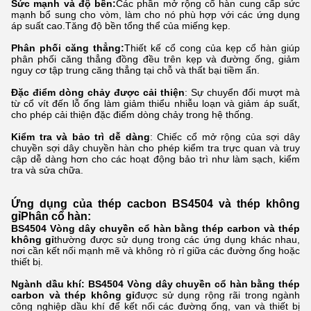
Sức mạnh và độ bền:
Các phần mở rộng cổ hàn cung cấp sức
mạnh bổ sung cho vòm, làm cho nó phù hợp với các ứng dụng
áp suất cao.Tăng độ bền tổng thể của miếng kẹp.
Phân phối căng thẳng:
Thiết kế cổ cong của kẹp cổ hàn giúp
phân phối căng thẳng đồng đều trên kẹp và đường ống, giảm
nguy cơ tập trung căng thẳng tại chỗ và thất bại tiềm ẩn.
Đặc điểm dòng chảy được cải thiện
: Sự chuyển đổi mượt mà
từ cổ vít đến lỗ ống làm giảm thiểu nhiễu loạn và giảm áp suất,
cho phép cải thiện đặc điểm dòng chảy trong hệ thống.
Kiểm tra và bảo trì dễ dàng
: Chiếc cổ mở rộng của sợi dây
chuyền sợi dây chuyền hàn cho phép kiểm tra trực quan và truy
cập dễ dàng hơn cho các hoạt động bảo trì như làm sạch, kiểm
tra và sửa chữa.
Ứng dụng của thép cacbon BS4504 và thép không
gỉ
Phân cổ hàn
:
BS4504 Vòng dây chuyền cổ hàn bằng thép carbon và thép
không gỉ
thường được sử dụng trong các ứng dụng khác nhau,
nơi cần kết nối mạnh mẽ và không rò rỉ giữa các đường ống hoặc
thiết bị.
Ngành dầu khí:
BS4504 Vòng dây chuyền cổ hàn bằng thép
carbon và thép không gỉ
được sử dụng rộng rãi trong ngành
công nghiệp dầu khí để kết nối các đường ống, van và thiết bị