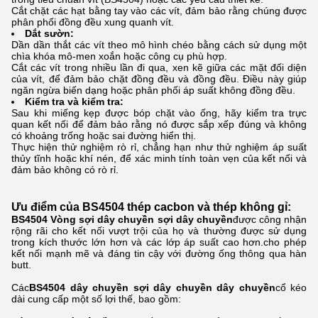
Cắt chặt các hạt bằng tay vào các vít, đảm bảo rằng chúng được
phân phối đồng đều xung quanh vít.
Dắt sườn:
Dần dần thắt các vít theo mô hình chéo bằng cách sử dụng một
chìa khóa mô-men xoắn hoặc công cụ phù hợp.
Cắt các vít trong nhiều lần đi qua, xen kẽ giữa các mặt đối diện
của vít, để đảm bảo chặt đồng đều và đồng đều. Điều này giúp
ngăn ngừa biến dạng hoặc phân phối áp suất không đồng đều.
Kiểm tra và kiểm tra:
Sau khi miếng kẹp được bóp chặt vào ống, hãy kiểm tra trực
quan kết nối để đảm bảo rằng nó được sắp xếp đúng và không
có khoảng trống hoặc sai đường hiển thị.
Thực hiện thử nghiệm rò rỉ, chẳng hạn như thử nghiệm áp suất
thủy tĩnh hoặc khí nén, để xác minh tính toàn vẹn của kết nối và
đảm bảo không có rò rỉ.
Ưu điểm của BS4504 thép cacbon và thép không gỉ:
BS4504 Vòng sợi dây chuyền sợi dây chuyền
được công nhận
rộng rãi cho kết nối vượt trội của họ và thường được sử dụng
trong kích thước lớn hơn và các lớp áp suất cao hơn.cho phép
kết nối mạnh mẽ và đáng tin cậy với đường ống thông qua hàn
butt.
Các
BS4504
dây chuyền sợi dây chuyền dây chuyền
cổ kéo
dài cung cấp một số lợi thế, bao gồm: