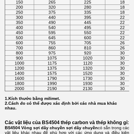
150
265
225
18
200
320
280
18
250
375
335
18
300
440
395
22
350
490
445
22
400
540
495
22
450
595
550
22
500
645
600
22
600
755
705
26
700
860
810
26
800
975
920
30
900
1075
1020
30
1000
1175
1120
30
1200
1375
1320
30
1400
1575
1520
30
1600
1790
1730
30
1800
1990
1930
30
2000
2190
2130
30
1.Kích thước bằng milimet.
2.Cách đo có thể được xác định bởi các nhà mua khác
nhau.
Các vật liệu của BS4504 thép carbon và thép không gỉ:
BS4504 Vòng sợi dây chuyền sợi dây chuyền
có sẵn trong các
vật liệu khác nhau để phù hợp với các ứng dụng và điều kiện