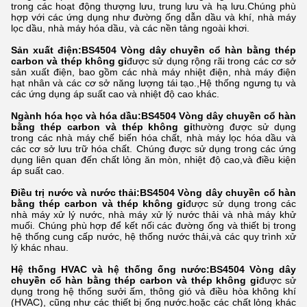
trong các hoạt động thượng lưu, trung lưu và hạ lưu.Chúng phù
hợp với các ứng dụng như đường ống dẫn dầu và khí, nhà máy
lọc dầu, nhà máy hóa dầu, và các nền tảng ngoài khơi.
Sản xuất điện:
BS4504 Vòng dây chuyền cổ hàn bằng thép
carbon và thép không gỉ
được sử dụng rộng rãi trong các cơ sở
sản xuất điện, bao gồm các nhà máy nhiệt điện, nhà máy điện
hạt nhân và các cơ sở năng lượng tái tạo.,Hệ thống ngưng tụ và
các ứng dụng áp suất cao và nhiệt độ cao khác.
Ngành hóa học và hóa dầu:
BS4504 Vòng dây chuyền cổ hàn
bằng thép carbon và thép không gỉ
thường được sử dụng
trong các nhà máy chế biến hóa chất, nhà máy lọc hóa dầu và
các cơ sở lưu trữ hóa chất. Chúng được sử dụng trong các ứng
dụng liên quan đến chất lỏng ăn mòn, nhiệt độ cao,và điều kiện
áp suất cao.
Điều trị nước và nước thải:
BS4504 Vòng dây chuyền cổ hàn
bằng thép carbon và thép không gỉ
được sử dụng trong các
nhà máy xử lý nước, nhà máy xử lý nước thải và nhà máy khử
muối. Chúng phù hợp để kết nối các đường ống và thiết bị trong
hệ thống cung cấp nước, hệ thống nước thải,và các quy trình xử
lý khác nhau.
Hệ thống HVAC và hệ thống ống nước:
BS4504 Vòng dây
chuyền cổ hàn bằng thép carbon và thép không gỉ
được sử
dụng trong hệ thống sưởi ấm, thông gió và điều hòa không khí
(HVAC), cũng như các thiết bị ống nước.hoặc các chất lỏng khác