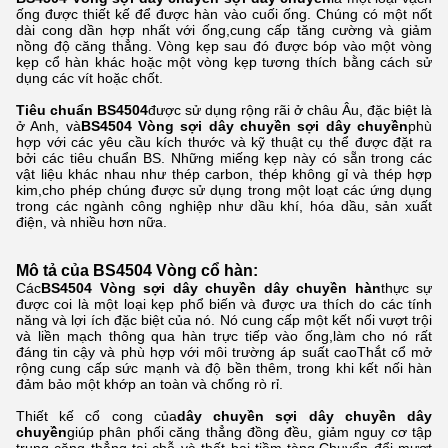
ống được thiết kế để được hàn vào cuối ống. Chúng có một nốt
dài cong dần hợp nhất với ống,cung cấp tăng cường và giảm
nồng độ căng thẳng. Vòng kẹp sau đó được bóp vào một vòng
kẹp cổ hàn khác hoặc một vòng kẹp tương thích bằng cách sử
dụng các vít hoặc chốt.
Tiêu chuẩn BS4504
được sử dụng rộng rãi ở châu Âu, đặc biệt là
ở Anh, và
BS4504 Vòng sợi dây chuyền sợi dây chuyền
phù
hợp với các yêu cầu kích thước và kỹ thuật cụ thể được đặt ra
bởi các tiêu chuẩn BS. Những miếng kẹp này có sẵn trong các
vật liệu khác nhau như thép carbon, thép không gỉ và thép hợp
kim,cho phép chúng được sử dụng trong một loạt các ứng dụng
trong các ngành công nghiệp như dầu khí, hóa dầu, sản xuất
điện, và nhiều hơn nữa.
Mô tả của BS4504 Vòng cổ hàn:
Các
BS4504 Vòng sợi dây chuyền dây chuyền hàn
thực sự
được coi là một loại kẹp phổ biến và được ưa thích do các tính
năng và lợi ích đặc biệt của nó. Nó cung cấp một kết nối vượt trội
và liền mạch thông qua hàn trực tiếp vào ống,làm cho nó rất
đáng tin cậy và phù hợp với môi trường áp suất caoThắt cổ mở
rộng cung cấp sức mạnh và độ bền thêm, trong khi kết nối hàn
đảm bảo một khớp an toàn và chống rò rỉ.
Thiết kế cổ cong của
dây chuyền sợi dây chuyền dây
chuyền
giúp phân phối căng thẳng đồng đều, giảm nguy cơ tập