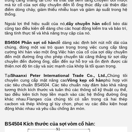
trung căng thẳng tại chỗ và thất bại tiềm tàng.Chuyển đổi mượt
mà từ cổ của sợi dây chuyền đến lỗ ống thúc đẩy cải thiện đặc
điểm dòng chảy, giảm thiểu nhiễu loạn và giảm áp suất trong hệ
thống.
Ngoài lợi thế hiệu suất của nó,
dây chuyền hàn cổ
cổ kéo dài
cũng tạo điều kiện dễ dàng cho các hoạt động kiểm tra và bảo trì,
tăng tính thực tế và khả năng truy cập của nó.
BS4504 Phân sợi cổ hàn
dễ dàng xác định bởi nút nốt dài của
chúng, đóng một vai trò quan trọng trong việc cung cấp tăng
cường khi hàn vào một ống.Việc hàn của cổ của sợi dây chuyền
đến một đường ống cho phép chuyển tải căng thẳng từ sợi dây
chuyền đến đường ống, dẫn đến sự hỗ trợ và ổn định được cải
thiện.nơi độ tin cậy và sức mạnh của khớp là tối quan trọng.
Tại
Shaanxi Peter International Trade Co., Ltd.,
Chúng tôi
chuyên cung cấp mặt nâng cao
Vòng kẹp cổ hàn
phù hợp với
các tiêu chuẩn BS4504. Các tiêu chuẩn này đảm bảo khả năng
tương thích kích thước và tuân thủ các thông số kỹ thuật cụ thể,
tạo điều kiện tích hợp liền mạch vào các hệ thống đường ống
khác nhau.Flanges của chúng tôi có sẵn trong cả hai thép
cacbon và thép không gỉ tùy chọn, phục vụ các điều kiện hoạt
động khác nhau và yêu cầu chống ăn mòn.
BS4504 Kích thước của sợi vòm cổ hàn: