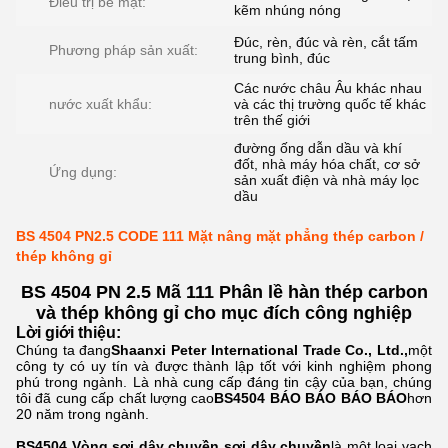
Điều trị bề mặt:
kẽm nhúng nóng
Đúc, rèn, đúc và rèn, cắt tấm
Phương pháp sản xuất:
trung bình, đúc
Các nước châu Âu khác nhau
nước xuất khẩu:
và các thị trường quốc tế khác
trên thế giới
đường ống dẫn dầu và khí
đốt, nhà máy hóa chất, cơ sở
Ứng dụng:
sản xuất điện và nhà máy lọc
dầu
BS 4504 PN2.5 CODE 111 Mặt nâng mặt phẳng thép carbon /
thép không gỉ
BS 4504 PN 2.5 Mã 111 Phân lề hàn thép carbon
và thép không gỉ cho mục đích công nghiệp
Lời giới thiệu:
Chúng ta đang
Shaanxi Peter International Trade Co., Ltd.,
một
công ty có uy tín và được thành lập tốt với kinh nghiệm phong
phú trong ngành.
Là nhà cung cấp đáng tin cậy của bạn, chúng
tôi đã cung cấp chất lượng cao
BS4504 BÁO BÁO BÁO BÁO
hơn
20 năm trong ngành.
BS4504 Vòng sợi dây chuyền sợi dây chuyền
là một loại vạch