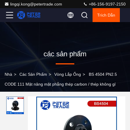
lingqi.kong@petertrade.com
+86-156-9197-2150
Trích Dẫn
các sản phẩm
Nhà
>
Các Sản Phẩm
>
Vòng Lắp Ống
>
BS 4504 PN2.5
CODE 111 Mặt nâng mặt phẳng thép carbon / thép không gỉ