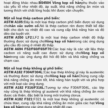
hoạt động khác nhau.
BS4504
Vòng kẹp cổ hàn
phụ thuộc vào
các yếu tố như nhiệt độ, áp suất, khả năng chống ăn mòn và
tương thích với chất lỏng hoặc khí được vận chuyển.
Một số loại thép carbon phổ biến:
ASTM A105:
Đây là một loại thép carbon phổ biến được sử dụng
cho
hàn các sườn cổ.
Nó là thép carbon rèn được thiết kế đặc
biệt cho dịch vụ nhiệt độ cao và cung cấp khả năng hàn và độ
dẻo dai tuyệt vời.
ASTM A350 LF2:
LF2 là một loại thép carbon nhiệt độ thấp
thường được sử dụng cho
Vòng kẹp cổ hàn
trong các ứng dụng
yêu cầu độ cứng ở nhiệt độ thấp.
ASTM A694 F52/F60/F65/F70:
Các loại này là các vật liệu thép
cacbon có năng suất cao được sử dụng cho
Vòng kẹp cổ
hàn
trong các ứng dụng đòi hỏi độ bền và khả năng chống va
chạm cao.
Một số loại thép không gỉ phổ biến:
ASTM A182 F304/F304L:
Các loại thép không gỉ này là austenitic
và thường được sử dụng cho
Vòng kẹp cổ hàn
Chúng cung cấp
khả năng chống ăn mòn tốt, khả năng hàn tuyệt vời và phù hợp
với một loạt các ứng dụng.
ASTM A182 F316/F316L:
Tương tự như F304/F304L, các lớp
này cũng là thép không gỉ austenit với khả năng chống ăn mòn
được cải thiện, đặc biệt là trong môi trường clorua.
ASTM A182 F321:
F321 là một loại thép không gỉ austenitic có
chứa titan, cung cấp khả năng chống ăn mòn giữa các hạt.
Vòng
kẹp cổ hàn
trong các ứng dụng nhiệt độ cao.