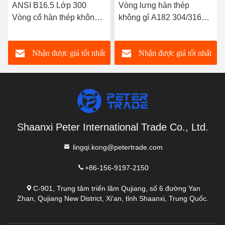
hình
ANSI B16.5 Lớp 300
Vòng lưng hàn thép
Vòng cổ hàn thép không
không gỉ A182 304/316L
gỉ A182 304/316L WNRF
WNRF mặt nâng và mặt
Mặt nâng và mặt phẳng
phẳng ANSI B16.5 lớp
Nhận được giá tốt nhất
Nhận được giá tốt nhất
150
Shaanxi Peter International Trade Co., Ltd.
lingqi.kong@petertrade.com
+86-156-9197-2150
C-901, Trung tâm triển lãm Qujiang, số 6 đường Yan
Zhan, Qujiang New District, Xi'an, tỉnh Shaanxi, Trung Quốc.